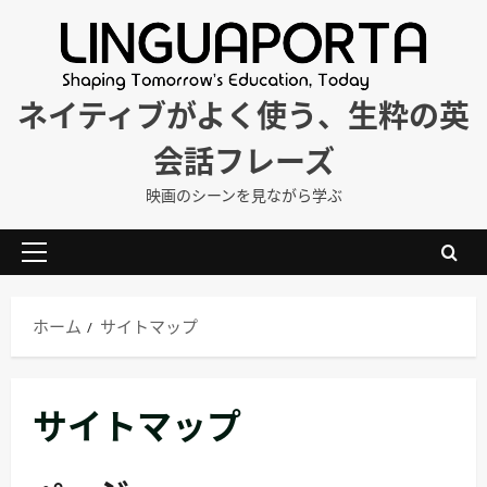
内
容
を
ス
ネイティブがよく使う、生粋の英
キ
会話フレーズ
ッ
プ
映画のシーンを見ながら学ぶ
メ
イ
ン
ホーム
サイトマップ
メ
ニ
ュ
サイトマップ
ー