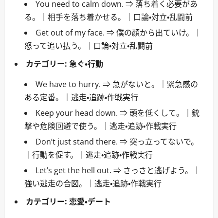
You need to calm down. ⇒ 落ち着く必要があ
る。｜相手を落ち着かせる。｜口論・対立・乱闘前
Get out of my face. ⇒ 僕の顔から出ていけ。｜
怒って追い払う。｜口論・対立・乱闘前
カテゴリー:
急ぐ・行動
We have to hurry. ⇒ 急がないと。｜緊急感の
ある定番。｜逃走・追跡・作戦実行
Keep your head down. ⇒ 頭を低くして。｜銃
撃や危険回避で使う。｜逃走・追跡・作戦実行
Don’t just stand there. ⇒ 突っ立ってないで。
｜行動を促す。｜逃走・追跡・作戦実行
Let’s get the hell out. ⇒ さっさと逃げよう。｜
強い逃走の合図。｜逃走・追跡・作戦実行
カテゴリー:
恋愛・デート