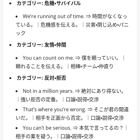
カテゴリー:
危機・サバイバル
We’re running out of time. ⇒ 時間がなくなっ
ている。｜危機感を伝える。｜災害・閉じ込め・パニ
ック
カテゴリー:
友情・仲間
You can count on me. ⇒ 僕を頼っていい。｜
頼れることを伝える。｜相棒・チーム・仲直り
カテゴリー:
反対・拒否
Not in a million years. ⇒ 絶対にあり得ない。
｜強い拒否の定番。｜口論・説得・交渉
That’s where you’re wrong. ⇒ そこが君の間違
いだ。｜相手を正面から否定。｜口論・説得・交渉
You can’t be serious. ⇒ 本気で言ってるの？｜
相手の案を疑う。｜口論・説得・交渉