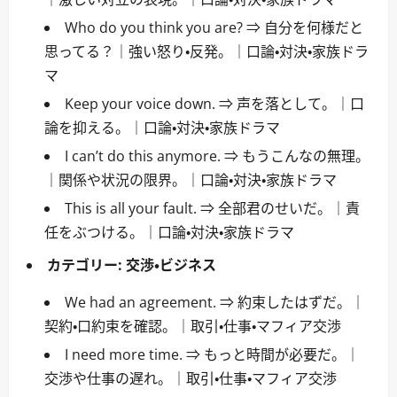
Who do you think you are? ⇒ 自分を何様だと
思ってる？｜強い怒り・反発。｜口論・対決・家族ドラ
マ
Keep your voice down. ⇒ 声を落として。｜口
論を抑える。｜口論・対決・家族ドラマ
I can’t do this anymore. ⇒ もうこんなの無理。
｜関係や状況の限界。｜口論・対決・家族ドラマ
This is all your fault. ⇒ 全部君のせいだ。｜責
任をぶつける。｜口論・対決・家族ドラマ
カテゴリー:
交渉・ビジネス
We had an agreement. ⇒ 約束したはずだ。｜
契約・口約束を確認。｜取引・仕事・マフィア交渉
I need more time. ⇒ もっと時間が必要だ。｜
交渉や仕事の遅れ。｜取引・仕事・マフィア交渉