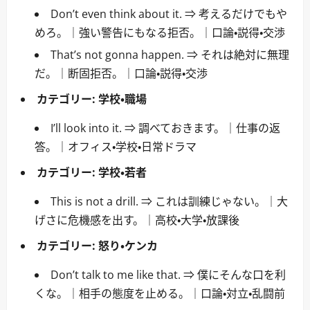
Don’t even think about it. ⇒ 考えるだけでもや
めろ。｜強い警告にもなる拒否。｜口論・説得・交渉
That’s not gonna happen. ⇒ それは絶対に無理
だ。｜断固拒否。｜口論・説得・交渉
カテゴリー:
学校・職場
I’ll look into it. ⇒ 調べておきます。｜仕事の返
答。｜オフィス・学校・日常ドラマ
カテゴリー:
学校・若者
This is not a drill. ⇒ これは訓練じゃない。｜大
げさに危機感を出す。｜高校・大学・放課後
カテゴリー:
怒り・ケンカ
Don’t talk to me like that. ⇒ 僕にそんな口を利
くな。｜相手の態度を止める。｜口論・対立・乱闘前