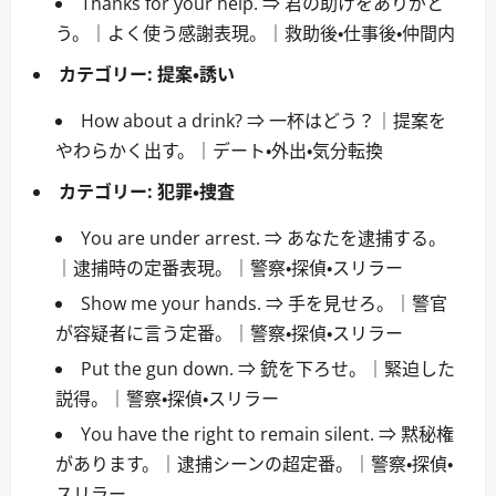
Thanks for your help. ⇒ 君の助けをありがと
う。｜よく使う感謝表現。｜救助後・仕事後・仲間内
カテゴリー:
提案・誘い
How about a drink? ⇒ 一杯はどう？｜提案を
やわらかく出す。｜デート・外出・気分転換
カテゴリー:
犯罪・捜査
You are under arrest. ⇒ あなたを逮捕する。
｜逮捕時の定番表現。｜警察・探偵・スリラー
Show me your hands. ⇒ 手を見せろ。｜警官
が容疑者に言う定番。｜警察・探偵・スリラー
Put the gun down. ⇒ 銃を下ろせ。｜緊迫した
説得。｜警察・探偵・スリラー
You have the right to remain silent. ⇒ 黙秘権
があります。｜逮捕シーンの超定番。｜警察・探偵・
スリラー