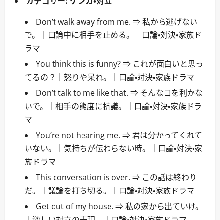
カテゴリー:
ケンカ・対立
Don’t walk away from me. ⇒ 私から逃げない
で。｜口論中に相手を止める。｜口論・対決・家族ド
ラマ
You think this is funny? ⇒ これが面白いと思っ
てるの？｜怒りや呆れ。｜口論・対決・家族ドラマ
Don’t talk to me like that. ⇒ そんな口を利かな
いで。｜相手の態度に抗議。｜口論・対決・家族ドラ
マ
You’re not hearing me. ⇒ 君は分かってくれて
いない。｜気持ちが伝わらない時。｜口論・対決・家
族ドラマ
This conversation is over. ⇒ この話は終わり
だ。｜議論を打ち切る。｜口論・対決・家族ドラマ
Get out of my house. ⇒ 私の家から出ていけ。
｜激しい対立の表現。｜口論・対決・家族ドラマ