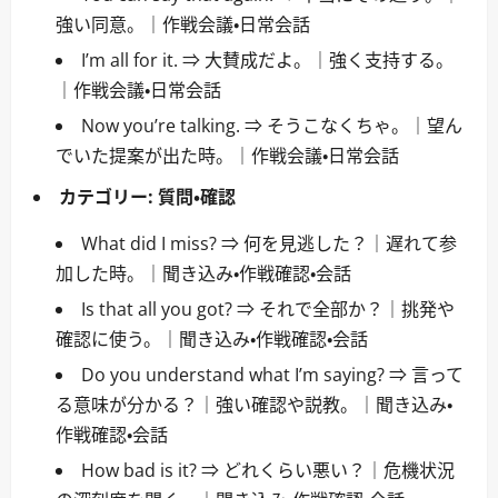
強い同意。｜作戦会議・日常会話
I’m all for it. ⇒ 大賛成だよ。｜強く支持する。
｜作戦会議・日常会話
Now you’re talking. ⇒ そうこなくちゃ。｜望ん
でいた提案が出た時。｜作戦会議・日常会話
カテゴリー:
質問・確認
What did I miss? ⇒ 何を見逃した？｜遅れて参
加した時。｜聞き込み・作戦確認・会話
Is that all you got? ⇒ それで全部か？｜挑発や
確認に使う。｜聞き込み・作戦確認・会話
Do you understand what I’m saying? ⇒ 言って
る意味が分かる？｜強い確認や説教。｜聞き込み・
作戦確認・会話
How bad is it? ⇒ どれくらい悪い？｜危機状況