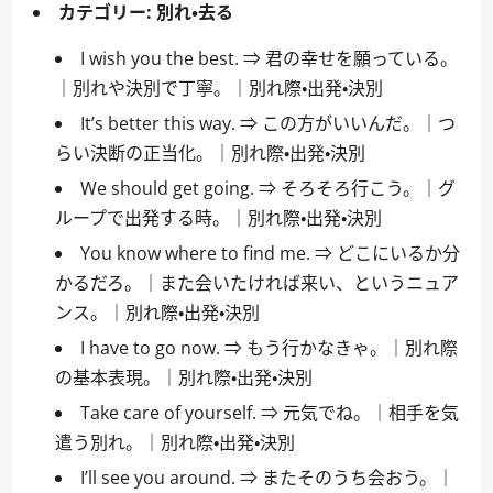
カテゴリー:
別れ・去る
I wish you the best. ⇒ 君の幸せを願っている。
｜別れや決別で丁寧。｜別れ際・出発・決別
It’s better this way. ⇒ この方がいいんだ。｜つ
らい決断の正当化。｜別れ際・出発・決別
We should get going. ⇒ そろそろ行こう。｜グ
ループで出発する時。｜別れ際・出発・決別
You know where to find me. ⇒ どこにいるか分
かるだろ。｜また会いたければ来い、というニュア
ンス。｜別れ際・出発・決別
I have to go now. ⇒ もう行かなきゃ。｜別れ際
の基本表現。｜別れ際・出発・決別
Take care of yourself. ⇒ 元気でね。｜相手を気
遣う別れ。｜別れ際・出発・決別
I’ll see you around. ⇒ またそのうち会おう。｜