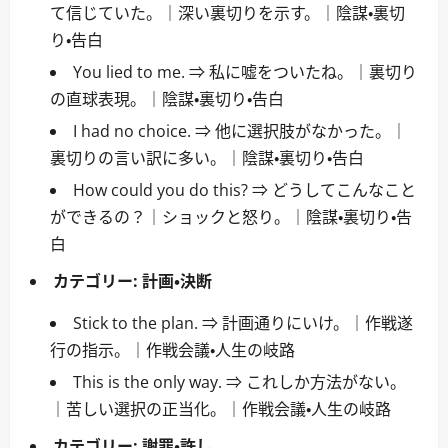
て信じていた。｜深い裏切りを示す。｜陰謀・裏切
り・告白
You lied to me. ⇒ 私に嘘をついたね。｜裏切り
の直球表現。｜陰謀・裏切り・告白
I had no choice. ⇒ 他に選択肢がなかった。｜
裏切りの言い訳に多い。｜陰謀・裏切り・告白
How could you do this? ⇒ どうしてこんなこと
ができるの？｜ショックと怒り。｜陰謀・裏切り・告
白
カテゴリー:
計画・決断
Stick to the plan. ⇒ 計画通りにいけ。｜作戦遂
行の指示。｜作戦会議・人生の岐路
This is the only way. ⇒ これしか方法がない。
｜苦しい選択の正当化。｜作戦会議・人生の岐路
カテゴリー:
謝罪・許し