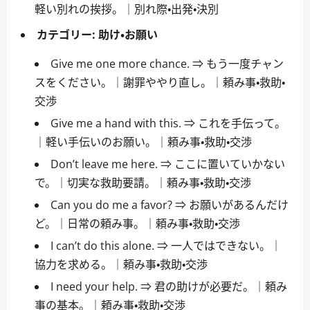
軽い別れの挨拶。｜別れ際・出発・決別
カテゴリー:
助け・お願い
Give me one more chance. ⇒ もう一度チャン
スをください。｜謝罪ややり直し。｜頼み事・救助・
交渉
Give me a hand with this. ⇒ これを手伝って。
｜軽い手伝いのお願い。｜頼み事・救助・交渉
Don’t leave me here. ⇒ ここに置いていかない
で。｜切実な救助要請。｜頼み事・救助・交渉
Can you do me a favor? ⇒ お願いがあるんだけ
ど。｜日常の頼み事。｜頼み事・救助・交渉
I can’t do this alone. ⇒ 一人ではできない。｜
協力を求める。｜頼み事・救助・交渉
I need your help. ⇒ 君の助けが必要だ。｜頼み
事の基本。｜頼み事・救助・交渉