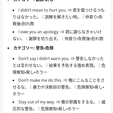
I didn’t mean to hurt you. ⇒ 君を傷つけるつも
りはなかった。｜誤解を解きたい時。｜仲直り・失
敗後・別れ際
I owe you an apology. ⇒ 君に謝らなきゃいけ
ない。｜謝罪を切り出す。｜仲直り・失敗後・別れ際
カテゴリー:
警告・危険
Don’t say I didn’t warn you. ⇒ 警告しなかった
とは言わせない。｜結果を予告する強め表現。｜危
険察知・脅し・ホラー
Don’t make me do this. ⇒ 俺にこんなことをさ
せるな。｜暴力や決断前の警告。｜危険察知・脅し・
ホラー
Stay out of my way. ⇒ 俺の邪魔をするな。｜威
圧的な警告。｜危険察知・脅し・ホラー