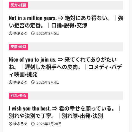
反対・拒否
Not in a million years. ⇒ 絶対にあり得ない。｜強
い拒否の定番。｜口論・説得・交渉
ゆぶろぐ
2026年8月5日
皮肉・軽口
Nice of you to join us. ⇒ 来てくれてありがたい
ね。｜遅刻した相手への皮肉。｜コメディ・バデ
ィ映画・挑発
ゆぶろぐ
2026年8月4日
別れ・去る
I wish you the best. ⇒ 君の幸せを願っている。｜
別れや決別で丁寧。｜別れ際・出発・決別
ゆぶろぐ
2026年7月28日