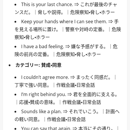
This is your last chance. ⇒ これが最後のチャ
ンスだ。｜脅しや説得。｜危険察知・脅し・ホラー
Keep your hands where I can see them. ⇒ 手
を見える場所に置け。｜警察や対峙の定番。｜危険
察知・脅し・ホラー
I have a bad feeling. ⇒ 嫌な予感がする。｜危
険の前兆の定番。｜危険察知・脅し・ホラー
カテゴリー:
賛成・同意
I couldn’t agree more. ⇒ まったく同感だ。｜
丁寧で強い同意。｜作戦会議・日常会話
I’m right behind you. ⇒ 君を全面的に支える。
｜応援・賛成の意味。｜作戦会議・日常会話
Sounds like a plan. ⇒ それでいこう。｜計画へ
の軽い同意。｜作戦会議・日常会話
You can say that again. ⇒ 本当にその通り。｜