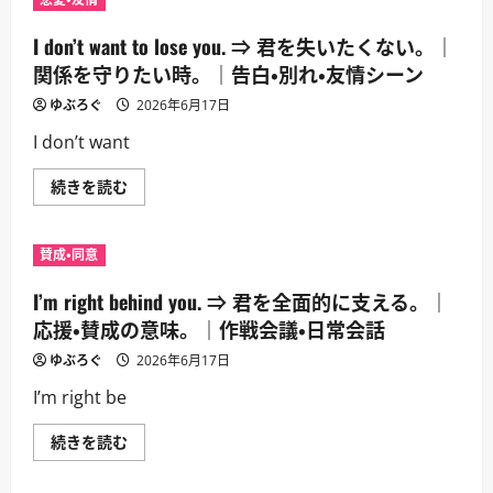
⇒
む
や
君
説
は
I don’t want to lose you. ⇒ 君を失いたくない。｜
教。
大
｜
丈
関係を守りたい時。｜告白・別れ・友情シーン
聞
夫
き
だ
ゆぶろぐ
込
2026年6月17日
よ。
み・
｜
作
I don’t want
安
戦
心
確
さ
認・
I
続きを読む
せ
会
don’t
る
話
want
短
に
to
い
つ
lose
表
賛成・同意
い
you.
現。
て
⇒
｜
さ
君
I’m right behind you. ⇒ 君を全面的に支える。｜
友
ら
を
情・
に
失
応援・賛成の意味。｜作戦会議・日常会話
家
読
い
族・
む
た
ゆぶろぐ
危
2026年6月17日
く
機
な
後
I’m right be
い。
に
｜
つ
関
い
I’m
続きを読む
係
て
right
を
さ
behind
守
ら
you.