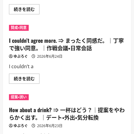
I
続きを読む
didn’t
expect
to
see
賛成・同意
you.
⇒
君
I couldn’t agree more. ⇒ まったく同感だ。｜丁寧
に
会
で強い同意。｜作戦会議・日常会話
う
と
ゆぶろぐ
2026年6月24日
は
思
I couldn’t a
わ
な
か
I
続きを読む
っ
couldn’t
た。
agree
｜
more.
意
⇒
外
提案・誘い
ま
な
っ
再
た
How about a drink? ⇒ 一杯はどう？｜提案をやわ
会
く
に
同
らかく出す。｜デート・外出・気分転換
驚
感
く
だ。
ゆぶろぐ
言
2026年6月23日
｜
い
丁