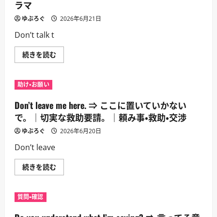
転
ラマ
な
換
口
に
を
ゆぶろぐ
2026年6月21日
つ
利
い
く
Don’t talk t
て
な。
さ
｜
ら
相
Don’t
続きを読む
に
手
talk
読
の
to
む
態
me
度
like
助け・お願い
を
that.
止
⇒
め
そ
Don’t leave me here. ⇒ ここに置いていかない
る。
ん
｜
な
で。｜切実な救助要請。｜頼み事・救助・交渉
口
口
論・
を
ゆぶろぐ
2026年6月20日
対
利
立・
か
Don’t leave
乱
な
闘
い
前
で。
Don’t
続きを読む
に
｜
leave
つ
相
me
い
手
here.
て
の
⇒
さ
態
質問・確認
こ
ら
度
こ
に
に
に
読
抗