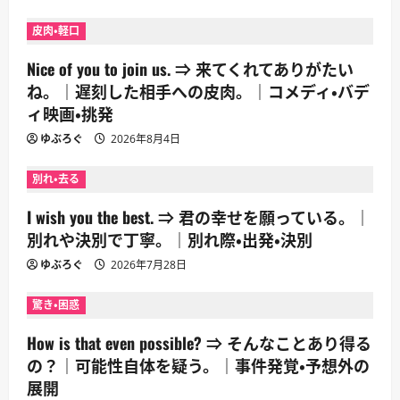
皮肉・軽口
Nice of you to join us. ⇒ 来てくれてありがたい
ね。｜遅刻した相手への皮肉。｜コメディ・バデ
ィ映画・挑発
ゆぶろぐ
2026年8月4日
別れ・去る
I wish you the best. ⇒ 君の幸せを願っている。｜
別れや決別で丁寧。｜別れ際・出発・決別
ゆぶろぐ
2026年7月28日
驚き・困惑
How is that even possible? ⇒ そんなことあり得る
の？｜可能性自体を疑う。｜事件発覚・予想外の
展開