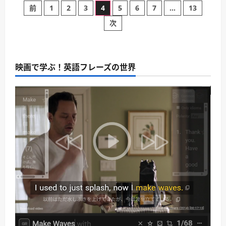
り
に
投
⇒
た
前
1
2
3
4
5
6
7
…
13
読
君
い
む
を
時。
次
稿
全
｜
面
告
的
白・
の
に
別
支
れ・
え
友
映画で学ぶ！英語フレーズの世界
ペ
る。
情
｜
シ
応
ー
ー
援・
ン
賛
に
成
つ
ジ
の
い
意
て
味。
さ
送
｜
ら
作
に
戦
読
り
会
む
議・
日
常
会
話
に
つ
い
て
さ