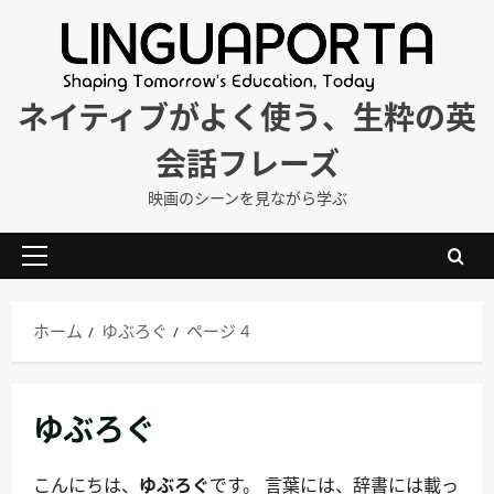
内
容
を
ス
ネイティブがよく使う、生粋の英
キ
会話フレーズ
ッ
プ
映画のシーンを見ながら学ぶ
メ
イ
ン
ホーム
ゆぶろぐ
ページ 4
メ
ニ
ュ
ゆぶろぐ
ー
こんにちは、
ゆぶろぐ
です。 言葉には、辞書には載っ