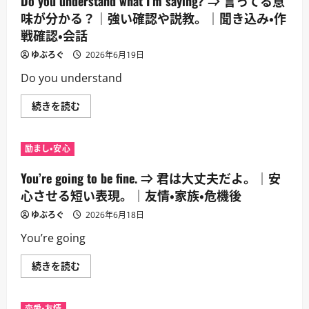
Do you understand what I’m saying? ⇒ 言ってる意
置
む
議。
い
味が分かる？｜強い確認や説教。｜聞き込み・作
｜
て
口
戦確認・会話
い
論・
か
対
な
ゆぶろぐ
2026年6月19日
決・
い
家
で。
Do you understand
族
｜
ド
切
ラ
実
Do
続きを読む
マ
な
you
に
救
understand
つ
助
what
い
要
I’m
て
励まし・安心
請。
saying?
さ
｜
⇒
ら
頼
言
に
You’re going to be fine. ⇒ 君は大丈夫だよ。｜安
み
っ
読
事・
て
心させる短い表現。｜友情・家族・危機後
む
救
る
助・
意
ゆぶろぐ
2026年6月18日
交
味
渉
が
You’re going
に
分
つ
か
い
る？
You’re
続きを読む
て
｜
going
さ
強
to
ら
い
be
に
確
fine.
読
認
恋愛・友情