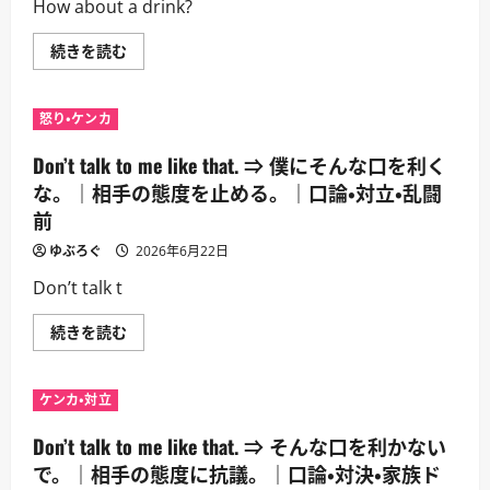
方。
How about a drink?
寧
｜
で
再
強
会・
How
続きを読む
い
登
about
同
場・
a
意。
バ
drink?
｜
ー・
⇒
作
怒り・ケンカ
職
一
戦
場
杯
会
に
は
Don’t talk to me like that. ⇒ 僕にそんな口を利く
議・
つ
ど
日
い
う？
な。｜相手の態度を止める。｜口論・対立・乱闘
常
て
｜
会
前
さ
提
話
ら
案
に
に
を
ゆぶろぐ
2026年6月22日
つ
読
や
い
む
わ
Don’t talk t
て
ら
さ
か
ら
く
Don’t
続きを読む
に
出
talk
読
す。
to
む
｜
me
デ
like
ケンカ・対立
ー
that.
ト・
⇒
外
僕
Don’t talk to me like that. ⇒ そんな口を利かない
出・
に
気
そ
で。｜相手の態度に抗議。｜口論・対決・家族ド
分
ん