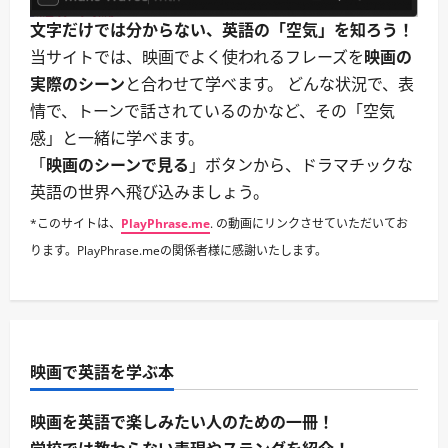
ら
に
文字だけでは分からない、英語の「空気」を知ろう！
読
む
当サイトでは、映画でよく使われるフレーズを
映画の
実際のシーン
と合わせて学べます。 どんな状況で、表
情で、トーンで話されているのかなど、その「空気
感」と一緒に学べます。
「
映画のシーンで見る
」ボタンから、ドラマチックな
英語の世界へ飛び込みましょう。
*このサイトは、
PlayPhrase.me
. の動画にリンクさせていただいてお
ります。PlayPhrase.meの関係者様に感謝いたします。
映画で英語を学ぶ本
映画を英語で楽しみたい人のための一冊！