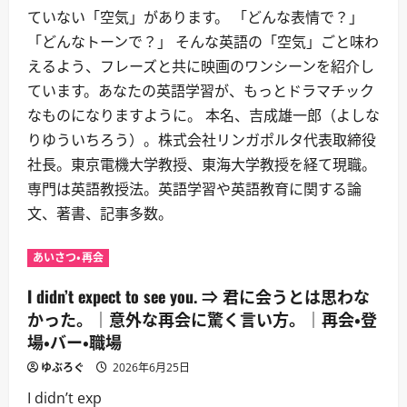
ていない「空気」があります。 「どんな表情で？」
「どんなトーンで？」 そんな英語の「空気」ごと味わ
えるよう、フレーズと共に映画のワンシーンを紹介し
ています。あなたの英語学習が、もっとドラマチック
なものになりますように。 本名、吉成雄一郎（よしな
りゆういちろう）。株式会社リンガポルタ代表取締役
社長。東京電機大学教授、東海大学教授を経て現職。
専門は英語教授法。英語学習や英語教育に関する論
文、著書、記事多数。
あいさつ・再会
I didn’t expect to see you. ⇒ 君に会うとは思わな
かった。｜意外な再会に驚く言い方。｜再会・登
場・バー・職場
ゆぶろぐ
2026年6月25日
I didn’t exp