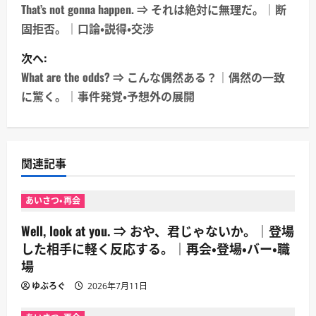
稿
That’s not gonna happen. ⇒ それは絶対に無理だ。｜断
固拒否。｜口論・説得・交渉
ナ
次へ:
ビ
What are the odds? ⇒ こんな偶然ある？｜偶然の一致
ゲ
に驚く。｜事件発覚・予想外の展開
ー
シ
関連記事
ョ
あいさつ・再会
ン
Well, look at you. ⇒ おや、君じゃないか。｜登場
した相手に軽く反応する。｜再会・登場・バー・職
場
ゆぶろぐ
2026年7月11日