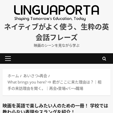
内
容
を
ス
ネイティブがよく使う、生粋の英
キ
会話フレーズ
ッ
プ
映画のシーンを見ながら学ぶ
メ
イ
ン
ホーム
あいさつ・再会
メ
What brings you here? ⇒ 君がここに来た理由は？｜相
ニ
手の来訪理由を聞く。｜再会・登場・バー・職場
ュ
ー
映画を英語で楽しみたい人のための一冊！ 学校では
教わらない表現やスラングを紹介！