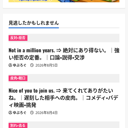
見逃したかもしれません
反対・拒否
Not in a million years. ⇒ 絶対にあり得ない。｜強
い拒否の定番。｜口論・説得・交渉
ゆぶろぐ
2026年8月5日
皮肉・軽口
Nice of you to join us. ⇒ 来てくれてありがたい
ね。｜遅刻した相手への皮肉。｜コメディ・バデ
ィ映画・挑発
ゆぶろぐ
2026年8月4日
別れ・去る