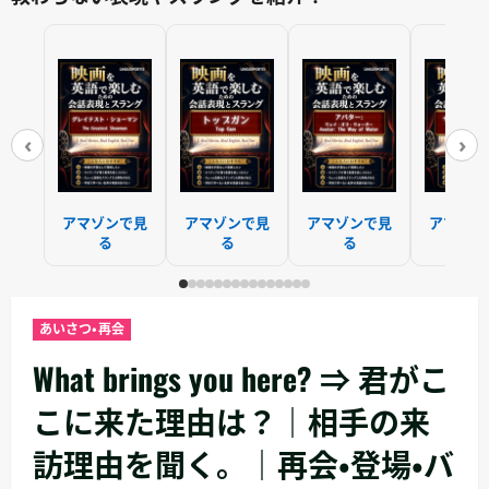
‹
›
アマゾンで見
アマゾンで見
アマゾンで見
アマゾン
る
る
る
る
あいさつ・再会
What brings you here? ⇒ 君がこ
こに来た理由は？｜相手の来
訪理由を聞く。｜再会・登場・バ