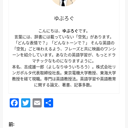
ゆぶろぐ
こんにちは、
ゆぶろぐ
です。
言葉には、辞書には載っていない「空気」があります。
「どんな表情で？」「どんなトーンで？」 そんな英語の
「空気」ごと味わえるよう、フレーズと共に映画のワンシ
ーンを紹介しています。あなたの英語学習が、もっとドラ
マチックなものになりますように。
本名、吉成雄一郎（よしなりゆういちろう）。株式会社リ
ンガポルタ代表取締役社長。東京電機大学教授、東海大学
教授を経て現職。専門は英語教授法。英語学習や英語教育
に関する論文、著書、記事多数。
Facebook
Twitter
Email
共
有
投
前: