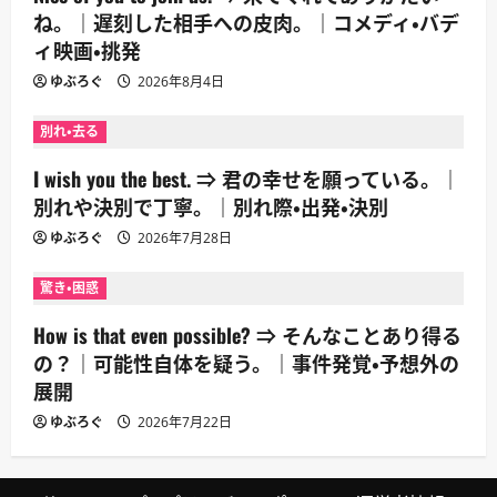
ね。｜遅刻した相手への皮肉。｜コメディ・バデ
ィ映画・挑発
ゆぶろぐ
2026年8月4日
別れ・去る
I wish you the best. ⇒ 君の幸せを願っている。｜
別れや決別で丁寧。｜別れ際・出発・決別
ゆぶろぐ
2026年7月28日
驚き・困惑
How is that even possible? ⇒ そんなことあり得る
の？｜可能性自体を疑う。｜事件発覚・予想外の
展開
ゆぶろぐ
2026年7月22日