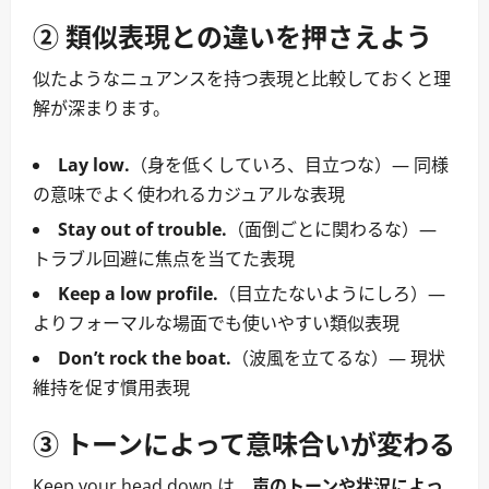
② 類似表現との違いを押さえよう
似たようなニュアンスを持つ表現と比較しておくと理
解が深まります。
Lay low.
（身を低くしていろ、目立つな）― 同様
の意味でよく使われるカジュアルな表現
Stay out of trouble.
（面倒ごとに関わるな）―
トラブル回避に焦点を当てた表現
Keep a low profile.
（目立たないようにしろ）―
よりフォーマルな場面でも使いやすい類似表現
Don’t rock the boat.
（波風を立てるな）― 現状
維持を促す慣用表現
③ トーンによって意味合いが変わる
Keep your head down.は、
声のトーンや状況によっ