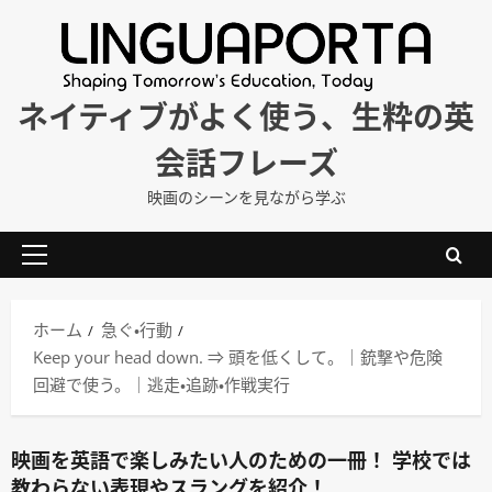
内
容
を
ス
ネイティブがよく使う、生粋の英
キ
会話フレーズ
ッ
プ
映画のシーンを見ながら学ぶ
メ
イ
ン
ホーム
急ぐ・行動
メ
Keep your head down. ⇒ 頭を低くして。｜銃撃や危険
ニ
回避で使う。｜逃走・追跡・作戦実行
ュ
ー
映画を英語で楽しみたい人のための一冊！ 学校では
教わらない表現やスラングを紹介！