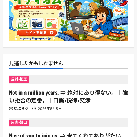
見逃したかもしれません
反対・拒否
Not in a million years. ⇒ 絶対にあり得ない。｜強
い拒否の定番。｜口論・説得・交渉
ゆぶろぐ
2026年8月5日
皮肉・軽口
Nice of you to join us. ⇒ 来てくれてありがたい