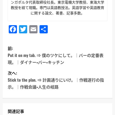
ンガポルタ代表取締役社長。東京電機大学教授、東海大学
教授を経て現職。専門は英語教授法。英語学習や英語教育
に関する論文、著書、記事多数。
Facebook
Twitter
Email
共
有
投
前:
稿
Put it on my tab. ⇒ 僕のツケにして。｜バーの定番表
現。｜ダイナー・バー・キッチン
ナ
次へ:
ビ
Stick to the plan. ⇒ 計画通りにいけ。｜作戦遂行の指
ゲ
示。｜作戦会議・人生の岐路
ー
シ
関連記事