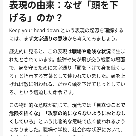
表現の由来：なぜ「頭を下
げる」のか？
Keep your head down.という表現の起源を理解する
には、まず
文字通りの意味
から考えてみましょう。
歴史的に見ると、この表現は
戦場や危険な状況
で生ま
れたとされています。銃弾や矢が飛び交う戦闘の場面
で、身を守るために文字通り「頭を下げて身を低くし
ろ」と指示する言葉として使われていました。頭を上
げれば敵に狙われる、だから頭を下げてじっとしてい
ろ、という切迫した命令です。
この物理的な意味が転じて、現代では
「目立つことで
危険を招くな」「攻撃の的にならないようにおとなし
くしていろ」
という比喩的な意味で広く使われるよう
になりました。職場や学校、社会的な状況において、