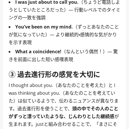
I was just about to call you.
（ちょうど電話しよ
うとしていたところだった）― 行動レベルでのタイミ
ングの一致を強調
You’ve been on my mind.
（ずっとあなたのこと
が気になっていた）― より継続的・感情的な気がかり
を示す表現
What a coincidence!
（なんという偶然！）― 驚
きを前面に出した短い感嘆表現
③ 過去進行形の感覚を大切に
I thought about you.（あなたのことを考えた）と I
was thinking about you.（あなたのことを考えてい
た）は似ているようで、伝わるニュアンスが異なりま
す。過去進行形を使うことで、
頭の中でその人のこと
がずっと漂っていたような、じんわりとした継続感
が
生まれます。justと組み合わせることで、「まさにそ