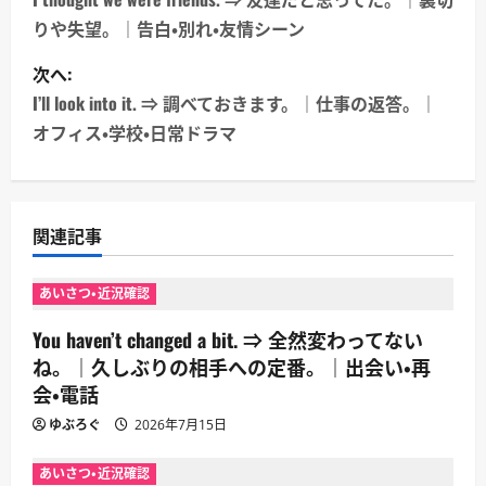
稿
りや失望。｜告白・別れ・友情シーン
ナ
次へ:
ビ
I’ll look into it. ⇒ 調べておきます。｜仕事の返答。｜
ゲ
オフィス・学校・日常ドラマ
ー
シ
関連記事
ョ
あいさつ・近況確認
ン
You haven’t changed a bit. ⇒ 全然変わってない
ね。｜久しぶりの相手への定番。｜出会い・再
会・電話
ゆぶろぐ
2026年7月15日
あいさつ・近況確認