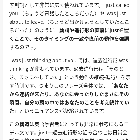
す副詞として非常に広く使われています。I just called
you.（ちょうど電話したところだった）やI was just
about to leave.（ちょうど出かけようとしていたとこ
ろだった）のように、
動詞や進行形の直前にjustを置
くことで、そのタイミングの一致や直前の動作を強調
する
のです。
I was just thinking about you.では、過去進行形 was
thinking が使われています。過去進行形は「そのと
き、まさに～していた」という動作の継続・進行中を示
す時制です。つまりこのフレーズ全体では、
「あなた
から連絡が来たり、あなたに会ったりしたまさにその
瞬間、自分の頭の中ではあなたのことを考え続けてい
た」
というニュアンスが凝縮されています。
この構造は英語学習者にとっても非常に参考になるモ
デル文です。just＋過去進行形の組み合わせは日常会