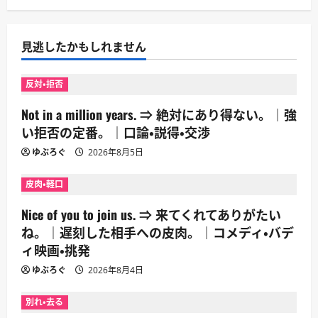
見逃したかもしれません
反対・拒否
Not in a million years. ⇒ 絶対にあり得ない。｜強
い拒否の定番。｜口論・説得・交渉
ゆぶろぐ
2026年8月5日
皮肉・軽口
Nice of you to join us. ⇒ 来てくれてありがたい
ね。｜遅刻した相手への皮肉。｜コメディ・バデ
ィ映画・挑発
ゆぶろぐ
2026年8月4日
別れ・去る