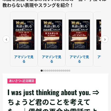
教わらない表現やスラングを紹介！
‹
›
アマゾンで見
アマゾンで見
アマゾンで見
アマゾン
る
る
る
る
あいさつ・近況確認
I was just thinking about you. ⇒
ちょうど君のことを考えて