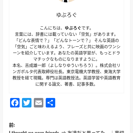
ゆぶろぐ
こんにちは、
ゆぶろぐ
です。
言葉には、辞書には載っていない「空気」があります。
「どんな表情で？」「どんなトーンで？」 そんな英語の
「空気」ごと味わえるよう、フレーズと共に映画のワンシ
ーンを紹介しています。あなたの英語学習が、もっとドラ
マチックなものになりますように。
本名、吉成雄一郎（よしなりゆういちろう）。株式会社リ
ンガポルタ代表取締役社長。東京電機大学教授、東海大学
教授を経て現職。専門は英語教授法。英語学習や英語教育
に関する論文、著書、記事多数。
Facebook
Twitter
Email
共
有
投
前:
I thought we were friends. ⇒ 友達だと思ってた。｜裏切