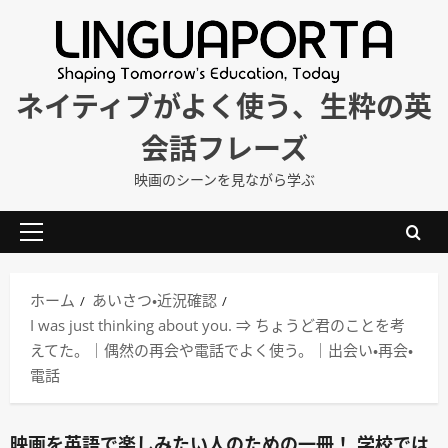
内
容
を
ス
ネイティブがよく使う、生粋の英
キ
会話フレーズ
ッ
プ
映画のシーンを見ながら学ぶ
メ
イ
ン
ホーム
あいさつ・近況確認
メ
I was just thinking about you. ⇒ ちょうど君のことを考
ニ
えてた。｜偶然の再会や電話でよく使う。｜出会い・再会・
ュ
電話
ー
映画を英語で楽しみたい人のための一冊！ 学校では