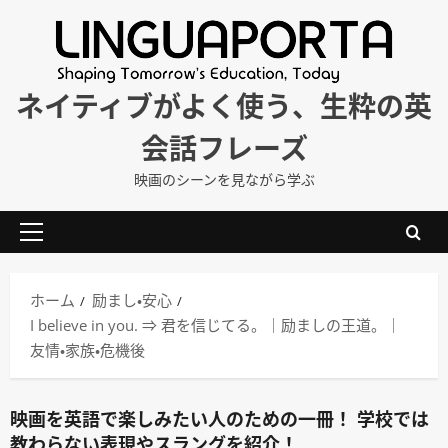
内
容
を
ス
ネイティブがよく使う、生粋の英
キ
会話フレーズ
ッ
プ
映画のシーンを見ながら学ぶ
メ
イ
ン
ホーム
励まし・安心
メ
I believe in you. ⇒ 君を信じてる。｜励ましの王道。｜
ニ
友情・家族・危機後
ュ
ー
映画を英語で楽しみたい人のための一冊！ 学校では
教わらない表現やスラングを紹介！