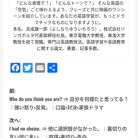
「どんな表情で？」「どんなトーンで？」 そんな英語の
「空気」ごと味わえるよう、フレーズと共に映画のワンシ
ーンを紹介しています。あなたの英語学習が、もっとドラ
マチックなものになりますように。
本名、吉成雄一郎（よしなりゆういちろう）。株式会社リ
ンガポルタ代表取締役社長。東京電機大学教授、東海大学
教授を経て現職。専門は英語教授法。英語学習や英語教育
に関する論文、著書、記事多数。
Facebook
Twitter
Email
共
有
投
前:
稿
Who do you think you are? ⇒ 自分を何様だと思ってる？
｜強い怒り・反発。｜口論・対決・家族ドラマ
ナ
次へ:
ビ
I had no choice. ⇒ 他に選択肢がなかった。｜裏切りの
言い訳に多い。｜陰謀・裏切り・告白