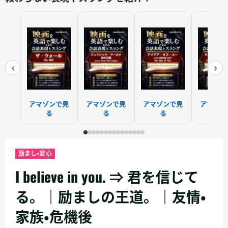
‹
›
アマゾンで見
アマゾンで見
アマゾンで見
アマゾン
る
る
る
る
励まし・安心
I believe in you. ⇒ 君を信じて
る。｜励ましの王道。｜友情・
家族・危機後