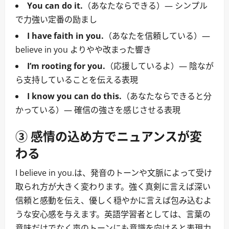
You can do it.
（あなたならできる）― シンプル
で力強い定番の励まし
I have faith in you.
（あなたを信頼している）―
believe in you よりやや改まった響き
I’m rooting for you.
（応援しているよ）― 陰なが
ら支持していることを伝える表現
I know you can do this.
（あなたならできると分
かっている）― 確信の強さを感じさせる表現
③ 感情の込め方でニュアンスが変
わる
I believe in you.は、発音のトーンや文脈によって受け
取られ方が大きく変わります。強く真剣に言えば深い
信頼と感動を伝え、優しく穏やかに言えば包み込むよ
うな安心感を与えます。英語学習者としては、言葉の
意味だけでなく声のトーンにも意識を向けると表現力