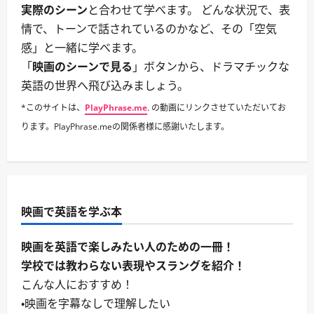
さ
実際のシーン
と合わせて学べます。 どんな状況で、表
ら
に
情で、トーンで話されているのかなど、その「空気
読
む
感」と一緒に学べます。
「
映画のシーンで見る
」ボタンから、ドラマチックな
英語の世界へ飛び込みましょう。
*このサイトは、
PlayPhrase.me
. の動画にリンクさせていただいてお
ります。PlayPhrase.meの関係者様に感謝いたします。
映画で英語を学ぶ本
映画を英語で楽しみたい人のための一冊！
学校では教わらない表現やスラングを紹介！
こんな人におすすめ！
・映画を字幕なしで理解したい