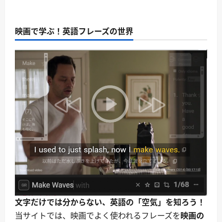
ら
hell
逃
に
out.
走・
読
⇒
追
む
さ
跡・
映画で学ぶ！英語フレーズの世界
っ
作
さ
戦
と
実
逃
行
げ
に
よ
つ
う。
い
｜
て
強
さ
い
ら
逃
に
走
読
の
む
合
図。
｜
逃
走・
追
跡・
作
戦
実
行
に
文字だけでは分からない、英語の「空気」を知ろう！
つ
い
当サイトでは、映画でよく使われるフレーズを
映画の
て