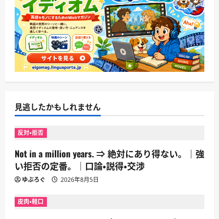
見逃したかもしれません
反対・拒否
Not in a million years. ⇒ 絶対にあり得ない。｜強
い拒否の定番。｜口論・説得・交渉
ゆぶろぐ
2026年8月5日
皮肉・軽口