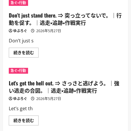
⇒
走・
急ぐ・行動
頭
追
を
跡・
低
Don’t just stand there. ⇒ 突っ立ってないで。｜行
作
く
戦
し
動を促す。｜逃走・追跡・作戦実行
実
て。
行
｜
ゆぶろぐ
に
2026年5月27日
銃
つ
撃
い
Don’t just s
や
て
危
さ
険
ら
Don’t
続きを読む
回
に
just
避
読
stand
で
む
there.
使
⇒
う。
急ぐ・行動
突
｜
っ
逃
立
Let’s get the hell out. ⇒ さっさと逃げよう。｜強
走・
っ
追
て
い逃走の合図。｜逃走・追跡・作戦実行
跡・
な
作
い
ゆぶろぐ
戦
2026年5月27日
で。
実
｜
行
Let’s get th
行
に
動
つ
を
い
Let’s
続きを読む
促
て
get
す。
さ
the
｜