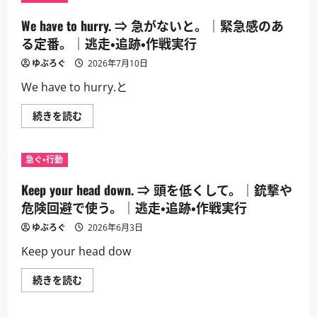
We have to hurry. ⇒ 急がないと。｜緊急感のあ
る定番。｜逃走・追跡・作戦実行
ゆぶろぐ
2026年7月10日
We have to hurry.と
We
続きを読む
have
to
hurry.
⇒
急ぐ・行動
急
が
な
Keep your head down. ⇒ 頭を低くして。｜銃撃や
い
と。
危険回避で使う。｜逃走・追跡・作戦実行
｜
緊
ゆぶろぐ
2026年6月3日
急
感
Keep your head dow
の
あ
る
Keep
続きを読む
定
your
番。
head
｜
down.
逃