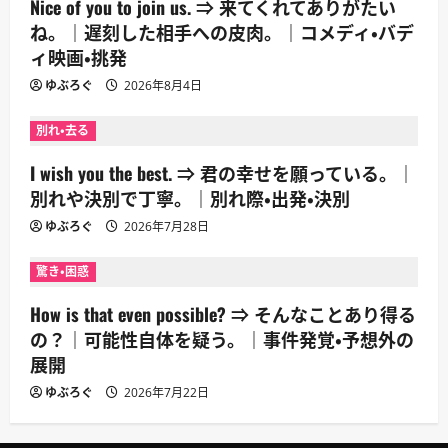
Nice of you to join us. ⇒ 来てくれてありがたい
ね。｜遅刻した相手への皮肉。｜コメディ・バデ
ィ映画・挑発
ゆぶろぐ
2026年8月4日
別れ・去る
I wish you the best. ⇒ 君の幸せを願っている。｜
別れや決別で丁寧。｜別れ際・出発・決別
ゆぶろぐ
2026年7月28日
驚き・困惑
How is that even possible? ⇒ そんなことあり得る
の？｜可能性自体を疑う。｜事件発覚・予想外の
展開
ゆぶろぐ
2026年7月22日