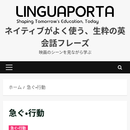
内
容
を
ス
ネイティブがよく使う、生粋の英
キ
会話フレーズ
ッ
プ
映画のシーンを見ながら学ぶ
メ
イ
ン
ホーム
急ぐ・行動
メ
ニ
ュ
急ぐ・行動
ー
急ぐ・行動