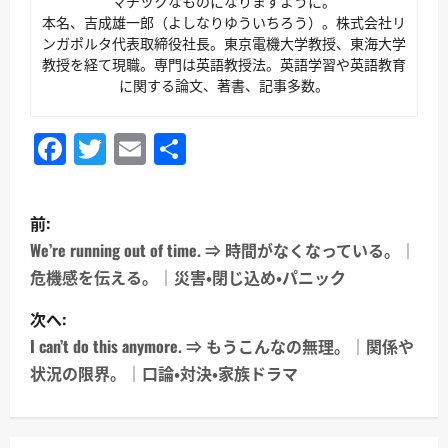
マチックなものになりますように。
本名、吉成雄一郎（よしなりゆういちろう）。株式会社リ
ンガポルタ代表取締役社長。東京電機大学教授、東海大学
教授を経て現職。専門は英語教授法。英語学習や英語教育
に関する論文、著書、記事多数。
Facebook
Twitter
Email
共
有
投
前:
稿
We’re running out of time. ⇒ 時間がなくなっている。｜
危機感を伝える。｜災害・閉じ込め・パニック
ナ
次へ:
ビ
I can’t do this anymore. ⇒ もうこんなの無理。｜関係や
ゲ
状況の限界。｜口論・対決・家族ドラマ
ー