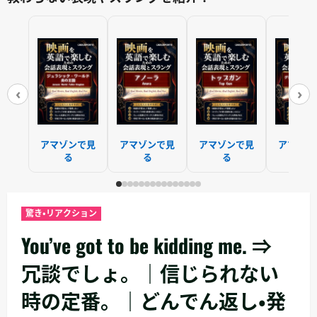
‹
›
アマゾンで見
アマゾンで見
アマゾンで見
アマゾン
る
る
る
る
驚き・リアクション
You’ve got to be kidding me. ⇒
冗談でしょ。｜信じられない
時の定番。｜どんでん返し・発