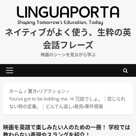
内
容
を
ス
ネイティブがよく使う、生粋の英
キ
会話フレーズ
ッ
プ
映画のシーンを見ながら学ぶ
メ
イ
ン
ホーム
驚き・リアクション
メ
You’ve got to be kidding me. ⇒ 冗談でしょ。｜信じられ
ニ
ない時の定番。｜どんでん返し・発見・事件現場
ュ
ー
映画を英語で楽しみたい人のための一冊！ 学校では
教わらない表現やスラングを紹介！