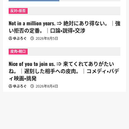
反対・拒否
Not in a million years. ⇒ 絶対にあり得ない。｜強
い拒否の定番。｜口論・説得・交渉
ゆぶろぐ
2026年8月5日
皮肉・軽口
Nice of you to join us. ⇒ 来てくれてありがたい
ね。｜遅刻した相手への皮肉。｜コメディ・バデ
ィ映画・挑発
ゆぶろぐ
2026年8月4日
別れ・去る
I wish you the best. ⇒ 君の幸せを願っている。｜
別れや決別で丁寧。｜別れ際・出発・決別
ゆぶろぐ
2026年7月28日