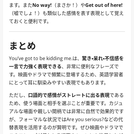
ます。また
No way!
（まさか！）や
Get out of here!
（嘘でしょ！）も類似した感情を表す表現として覚え
ておくと便利です。
まとめ
You’ve got to be kidding me.は、
驚き・呆れ・不信感を
一言で力強く表現できる
、非常に便利なフレーズで
す。映画やドラマで頻繁に登場するため、英語学習者
にとって耳に馴染みやすい表現でもあります。
ただし、
口語的で感情がストレートに出る表現
である
ため、使う場面と相手を選ぶことが重要です。カジュ
アルな場面や親しい間柄では非常に自然で効果的です
が、フォーマルな状況ではAre you serious?などの代
替表現を活用するのが賢明です。ぜひ映画やドラマで