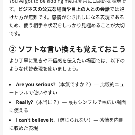
You’ve got to be kidding me.は非常に口語的な表現で
す。
ビジネスの公式な場面や目上の人との会話
では避
けた方が無難です。感情がむき出しになる表現である
ため、使う相手や状況をしっかり見極めることが大切
です。
② ソフトな言い換えも覚えておこう
より丁寧に驚きや不信感を伝えたい場面では、以下の
ような代替表現を使いましょう。
Are you serious?
（本気ですか？）― 比較的ニュ
ートラルで使いやすい
Really?
（本当に？）― 最もシンプルで幅広い場面
に使える
I can’t believe it.
（信じられない）― 感情を内側
に収めた表現