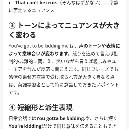
That can’t be true.
（そんなはずがない）― 冷静
に否定するニュアンス
③ トーンによってニュアンスが大き
く変わる
You’ve got to be kidding me.は、
声のトーンや表情に
よって意味合いが変わります。
怒りを込めて言えば批
判的・非難的に聞こえ、笑いながら言えば親しみやユ
ーモアを含んだ反応に聞こえます。同じフレーズでも
感情の乗せ方次第で受け取られ方が大きく異なる点
は、英語学習者として特に意識しておきたいポイント
です。
④ 短縮形と派生表現
日常会話では
You gotta be kidding.
や、さらに短く
You’re kidding!
だけで同じ意味を伝えることもでき