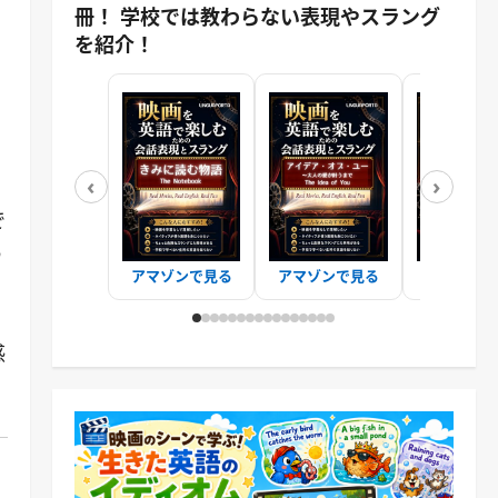
冊！ 学校では教わらない表現やスラング
を紹介！
‹
›
で
の
アマゾンで見る
アマゾンで見る
アマゾンで
感