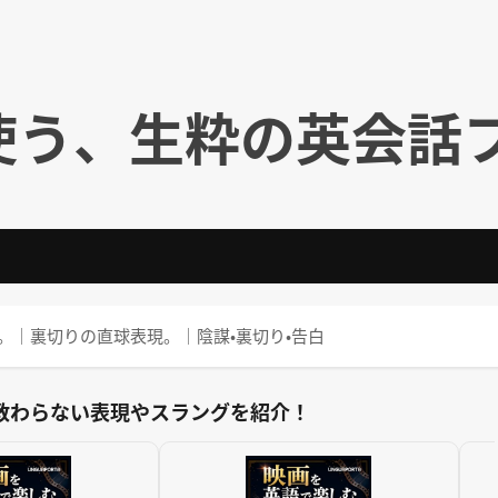
使う、生粋の英会話
をついたね。｜裏切りの直球表現。｜陰謀・裏切り・告白
教わらない表現やスラングを紹介！