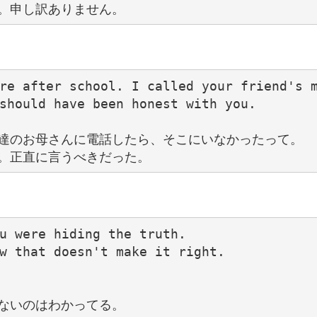
re after school. I called your friend's m
should have been honest with you.

達のお母さんに電話したら、そこにいなかったって。

u were hiding the truth.

w that doesn't make it right.
