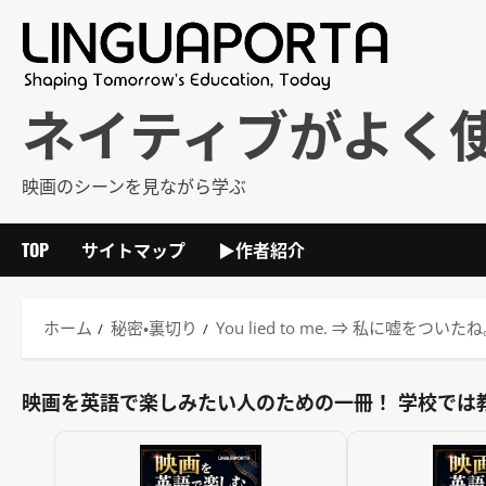
内
容
を
ス
ネイティブがよく
キ
ッ
映画のシーンを見ながら学ぶ
プ
TOP
サイトマップ
▶作者紹介
ホーム
秘密・裏切り
You lied to me. ⇒ 私に嘘
映画を英語で楽しみたい人のための一冊！ 学校では