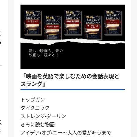
に
の
『映画を英語で楽しむための会話表現と
スラング』
トップガン
タイタニック
ストレンジ・ダーリン
去
きみに読む物語
さ
アイデア・オブ・ユー～大人の愛が叶うまで