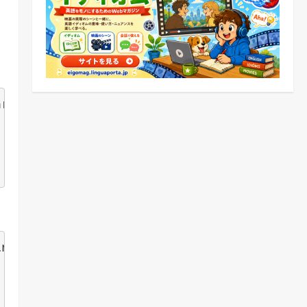
rty.

ng.
