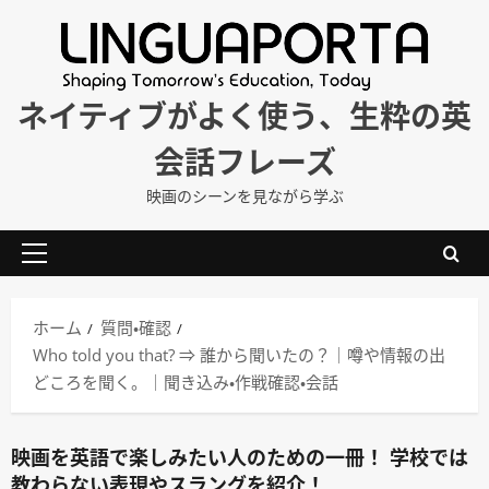
内
容
を
ス
ネイティブがよく使う、生粋の英
キ
会話フレーズ
ッ
プ
映画のシーンを見ながら学ぶ
メ
イ
ン
ホーム
質問・確認
メ
Who told you that? ⇒ 誰から聞いたの？｜噂や情報の出
ニ
どころを聞く。｜聞き込み・作戦確認・会話
ュ
ー
映画を英語で楽しみたい人のための一冊！ 学校では
教わらない表現やスラングを紹介！