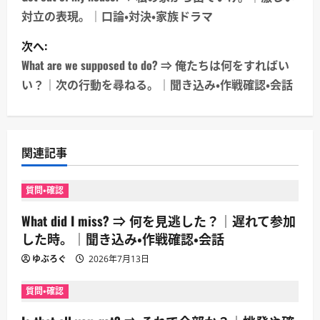
稿
対立の表現。｜口論・対決・家族ドラマ
ナ
次へ:
ビ
What are we supposed to do? ⇒ 俺たちは何をすればい
ゲ
い？｜次の行動を尋ねる。｜聞き込み・作戦確認・会話
ー
シ
関連記事
ョ
質問・確認
ン
What did I miss? ⇒ 何を見逃した？｜遅れて参加
した時。｜聞き込み・作戦確認・会話
ゆぶろぐ
2026年7月13日
質問・確認