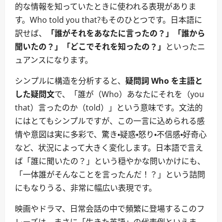
的な情報を知っていたときに使われる表現がありま
す。Who told you that?もそのひとつです。日本語に
訳せば、
「誰がそれをあなたに言ったの？」「誰から
聞いたの？」「どこでそれを知ったの？」
といったニ
ュアンスになります。
シンプルに構造を分析すると、
疑問詞 Who を主語と
した疑問文
で、「誰が（Who）あなたにそれを（you
that）言ったのか（told）」という意味です。文法的
にはとてもシンプルですが、この一言に込められる感
情や意図は実に多彩で、驚き・疑惑・怒り・不信感・好奇心
など、状況によって大きく変化します。日本語で言え
ば「誰に聞いたの？」という穏やかな問いかけにも、
「一体誰がそんなことを言ったんだ！？」という詰問
にもなりうる、非常に幅広い表現です。
映画やドラマ、日常会話の中で頻繁に登場するこのフ