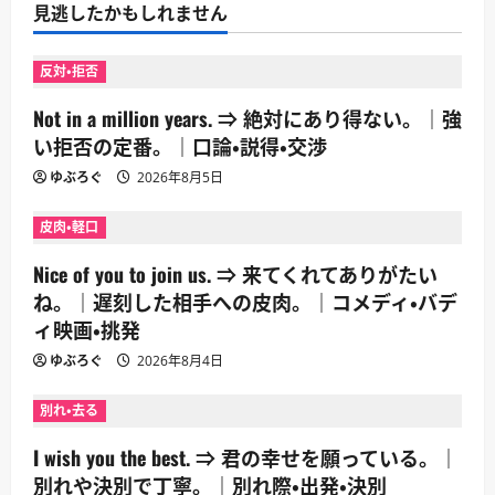
見逃したかもしれません
反対・拒否
Not in a million years. ⇒ 絶対にあり得ない。｜強
い拒否の定番。｜口論・説得・交渉
ゆぶろぐ
2026年8月5日
皮肉・軽口
Nice of you to join us. ⇒ 来てくれてありがたい
ね。｜遅刻した相手への皮肉。｜コメディ・バデ
ィ映画・挑発
ゆぶろぐ
2026年8月4日
別れ・去る
I wish you the best. ⇒ 君の幸せを願っている。｜
別れや決別で丁寧。｜別れ際・出発・決別