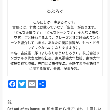
ゆぶろぐ
こんにちは、
ゆぶろぐ
です。
言葉には、辞書には載っていない「空気」があります。
「どんな表情で？」「どんなトーンで？」 そんな英語の
「空気」ごと味わえるよう、フレーズと共に映画のワンシ
ーンを紹介しています。あなたの英語学習が、もっとドラ
マチックなものになりますように。
本名、吉成雄一郎（よしなりゆういちろう）。株式会社リ
ンガポルタ代表取締役社長。東京電機大学教授、東海大学
教授を経て現職。専門は英語教授法。英語学習や英語教育
に関する論文、著書、記事多数。
Facebook
Twitter
Email
共
有
投
前:
Get out of my house. ⇒ 私の家から出ていけ。｜激しい