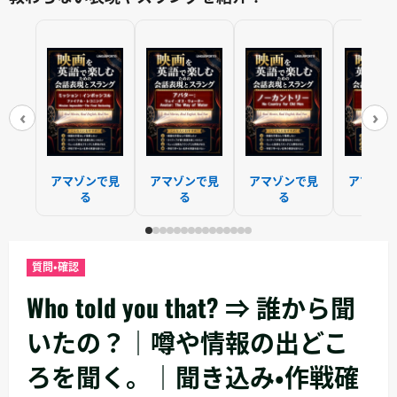
‹
›
アマゾンで見
アマゾンで見
アマゾンで見
アマゾン
る
る
る
る
質問・確認
Who told you that? ⇒ 誰から聞
いたの？｜噂や情報の出どこ
ろを聞く。｜聞き込み・作戦確