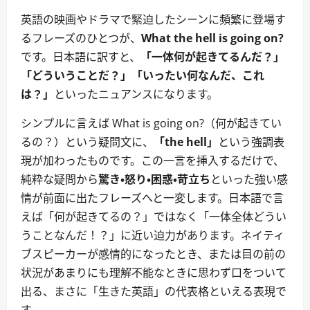
英語の映画やドラマで緊迫したシーンに頻繁に登場す
るフレーズのひとつが、
What the hell is going on?
です。日本語に訳すと、
「一体何が起きてるんだ？」
「どういうことだ？」「いったい何なんだ、これ
は？」
といったニュアンスになります。
シンプルに言えば What is going on?（何が起きてい
るの？）という疑問文に、
「the hell」
という強調表
現が加わったものです。この一言を挿入するだけで、
純粋な疑問から
驚き・怒り・困惑・苛立ち
といった強い感
情が前面に出たフレーズへと一変します。日本語で言
えば「何が起きてるの？」ではなく「一体全体どうい
うことなんだ！？」に近い迫力があります。ネイティ
ブスピーカーが感情的になったとき、または目の前の
状況があまりにも理解不能なときに思わず口をついて
出る、まさに「生きた英語」の代表格といえる表現で