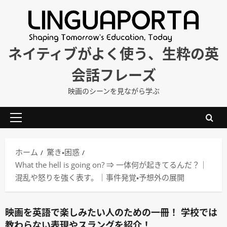
内
容
を
ス
ネイティブがよく使う、生粋の英
キ
会話フレーズ
ッ
プ
映画のシーンを見ながら学ぶ
メ
イ
ン
ホーム
驚き・困惑
メ
What the hell is going on? ⇒ 一体何が起きてるんだ？｜
ニ
混乱や怒りを強く表す。｜事件発覚・予想外の展開
ュ
ー
映画を英語で楽しみたい人のための一冊！ 学校では
教わらない表現やスラングを紹介！