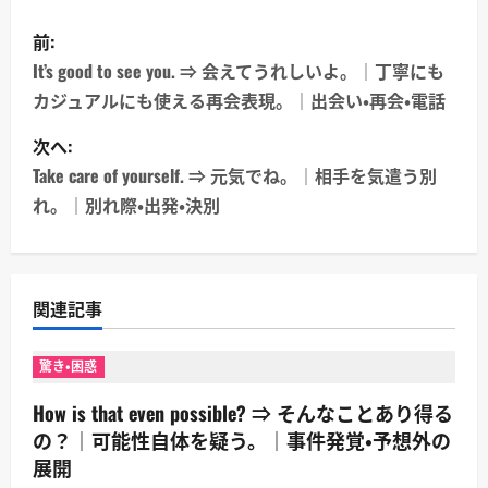
投
前:
稿
It’s good to see you. ⇒ 会えてうれしいよ。｜丁寧にも
カジュアルにも使える再会表現。｜出会い・再会・電話
ナ
次へ:
ビ
Take care of yourself. ⇒ 元気でね。｜相手を気遣う別
ゲ
れ。｜別れ際・出発・決別
ー
シ
関連記事
ョ
驚き・困惑
ン
How is that even possible? ⇒ そんなことあり得る
の？｜可能性自体を疑う。｜事件発覚・予想外の
展開