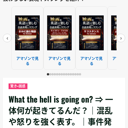
‹
›
アマゾンで見
アマゾンで見
アマゾンで見
アマゾン
る
る
る
る
驚き・困惑
What the hell is going on? ⇒ 一
体何が起きてるんだ？｜混乱
や怒りを強く表す。｜事件発