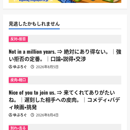
見逃したかもしれません
反対・拒否
Not in a million years. ⇒ 絶対にあり得ない。｜強
い拒否の定番。｜口論・説得・交渉
ゆぶろぐ
2026年8月5日
皮肉・軽口
Nice of you to join us. ⇒ 来てくれてありがたい
ね。｜遅刻した相手への皮肉。｜コメディ・バデ
ィ映画・挑発
ゆぶろぐ
2026年8月4日
別れ・去る