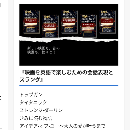
知
『映画を英語で楽しむための会話表現と
スラング』
トップガン
に
タイタニック
も
ストレンジ・ダーリン
きみに読む物語
アイデア・オブ・ユー～大人の愛が叶うまで