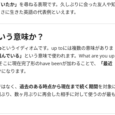
ていたか」
を尋ねる表現です。久しぶりに会った友人や
まさに生きた英語の代表例といえます。
どういう意味か？
o
というイディオムです。up toには複数の意味がありま
組んでいる」
という意味で使われます。What are you up
こに現在完了形のhave beenが加わることで、
「最近
けになります。
ではなく、
過去のある時点から現在まで続く期間
を対象
間ぶり、数ヶ月ぶりに再会した相手に対して使うのが最