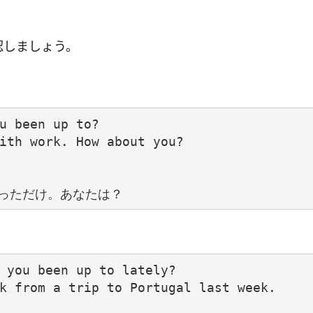
認しましょう。
u been up to?

ith work. How about you?

 you been up to lately?

k from a trip to Portugal last week.
