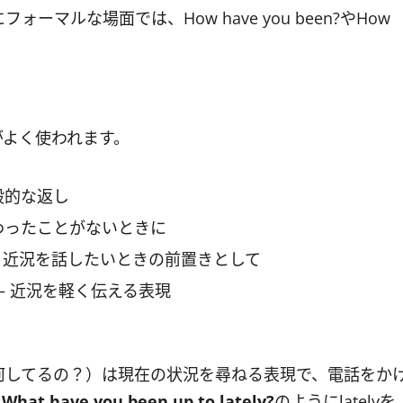
ルな場面では、How have you been?やHow
がよく使われます。
般的な返し
わったことがないときに
 近況を話したいときの前置きとして
― 近況を軽く伝える表現
何してるの？）は現在の状況を尋ねる表現で、電話をか
た
What have you been up to lately?
のようにlatelyを