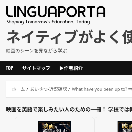
内
容
を
ス
ネイティブがよく
キ
ッ
映画のシーンを見ながら学ぶ
プ
TOP
サイトマップ
▶作者紹介
ホーム
あいさつ・近況確認
What have you been
映画を英語で楽しみたい人のための一冊！ 学校では