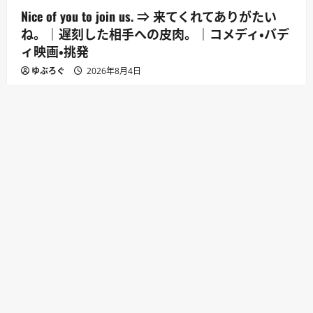
Nice of you to join us. ⇒ 来てくれてありがたい
ね。｜遅刻した相手への皮肉。｜コメディ・バデ
ィ映画・挑発
ゆぶろぐ
2026年8月4日
別れ・去る
I wish you the best. ⇒ 君の幸せを願っている。｜
別れや決別で丁寧。｜別れ際・出発・決別
ゆぶろぐ
2026年7月28日
驚き・困惑
How is that even possible? ⇒ そんなことあり得る
の？｜可能性自体を疑う。｜事件発覚・予想外の
展開
ゆぶろぐ
2026年7月22日