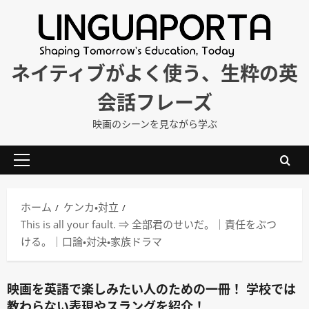
内
容
を
ス
ネイティブがよく使う、生粋の英
キ
会話フレーズ
ッ
プ
映画のシーンを見ながら学ぶ
メ
イ
ン
ホーム
ケンカ・対立
メ
This is all your fault. ⇒ 全部君のせいだ。｜責任をぶつ
ニ
ける。｜口論・対決・家族ドラマ
ュ
ー
映画を英語で楽しみたい人のための一冊！ 学校では
教わらない表現やスラングを紹介！