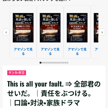
‹
›
アマゾンで見
アマゾンで見
アマゾンで見
アマゾン
る
る
る
る
ケンカ・対立
This is all your fault. ⇒ 全部君の
せいだ。｜責任をぶつける。
｜口論・対決・家族ドラマ