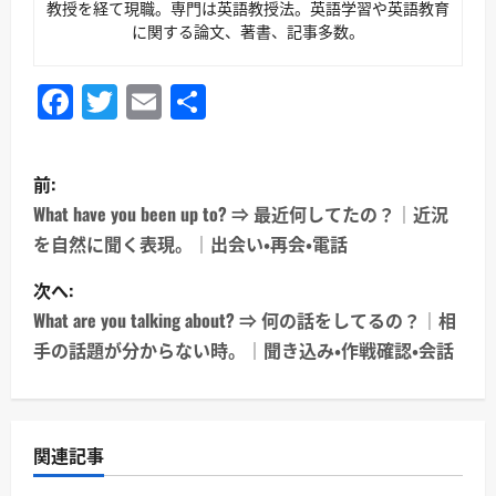
教授を経て現職。専門は英語教授法。英語学習や英語教育
に関する論文、著書、記事多数。
Facebook
Twitter
Email
共
有
投
前:
稿
What have you been up to? ⇒ 最近何してたの？｜近況
を自然に聞く表現。｜出会い・再会・電話
ナ
次へ:
ビ
What are you talking about? ⇒ 何の話をしてるの？｜相
ゲ
手の話題が分からない時。｜聞き込み・作戦確認・会話
ー
シ
関連記事