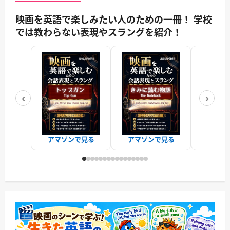
映画を英語で楽しみたい人のための一冊！ 学校
では教わらない表現やスラングを紹介！
‹
›
アマゾンで見る
アマゾンで見る
アマゾ