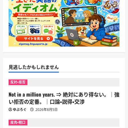
見逃したかもしれません
反対・拒否
Not in a million years. ⇒ 絶対にあり得ない。｜強
い拒否の定番。｜口論・説得・交渉
ゆぶろぐ
2026年8月5日
皮肉・軽口