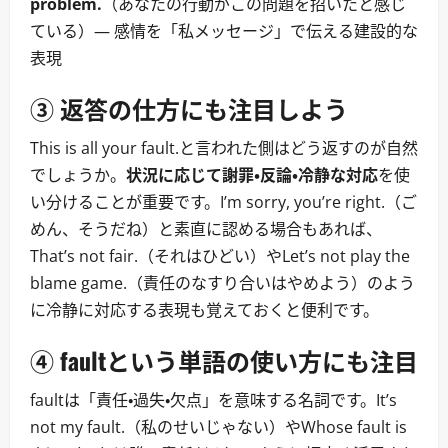
problem.
（あなたの行動がこの問題を招いたと感じ
ている）― 感情を「私メッセージ」で伝える建設的な
表現
③ 返答の仕方にも注目しよう
This is all your fault.と言われた側はどう返すのが自然
でしょうか。
状況に応じて謝罪・反論・冷静な対応
を使
い分けることが重要です。I’m sorry, you’re right.（ご
めん、そうだね）と素直に認める場合もあれば、
That’s not fair.（それはひどい）やLet’s not play the
blame game.（責任のなすり合いはやめよう）のよう
に冷静に対応する表現も覚えておくと便利です。
④ faultという単語の使い方にも注目
faultは「責任・過失・欠点」を意味する名詞です。It’s
not my fault.（私のせいじゃない）やWhose fault is