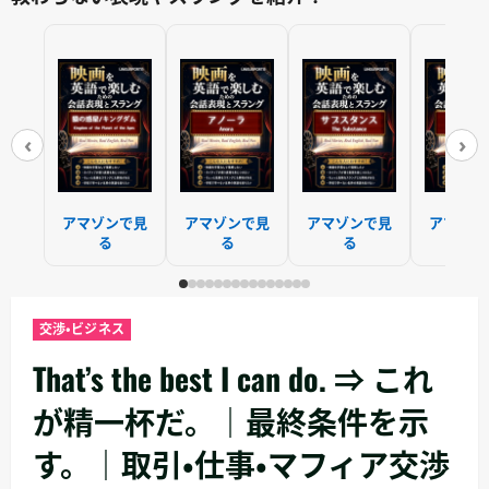
‹
›
アマゾンで見
アマゾンで見
アマゾンで見
アマゾン
る
る
る
る
交渉・ビジネス
That’s the best I can do. ⇒ これ
が精一杯だ。｜最終条件を示
す。｜取引・仕事・マフィア交渉