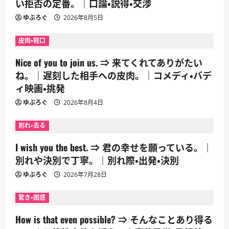
い拒否の定番。｜口論・説得・交渉
ゆぶろぐ
2026年8月5日
皮肉・軽口
Nice of you to join us. ⇒ 来てくれてありがたい
ね。｜遅刻した相手への皮肉。｜コメディ・バデ
ィ映画・挑発
ゆぶろぐ
2026年8月4日
別れ・去る
I wish you the best. ⇒ 君の幸せを願っている。｜
別れや決別で丁寧。｜別れ際・出発・決別
ゆぶろぐ
2026年7月28日
驚き・困惑
How is that even possible? ⇒ そんなことあり得る