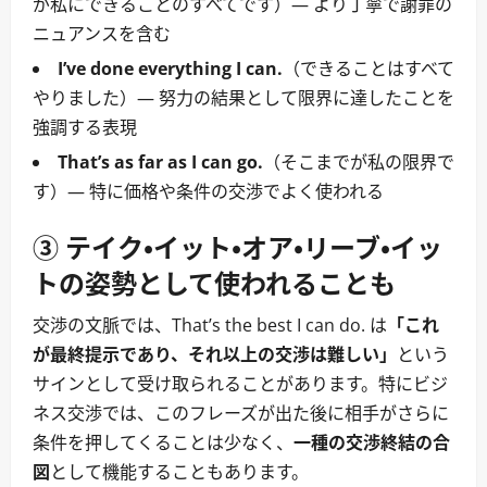
が私にできることのすべてです）― より丁寧で謝罪の
ニュアンスを含む
I’ve done everything I can.
（できることはすべて
やりました）― 努力の結果として限界に達したことを
強調する表現
That’s as far as I can go.
（そこまでが私の限界で
す）― 特に価格や条件の交渉でよく使われる
③ テイク・イット・オア・リーブ・イッ
トの姿勢として使われることも
交渉の文脈では、That’s the best I can do. は
「これ
が最終提示であり、それ以上の交渉は難しい」
という
サインとして受け取られることがあります。特にビジ
ネス交渉では、このフレーズが出た後に相手がさらに
条件を押してくることは少なく、
一種の交渉終結の合
図
として機能することもあります。