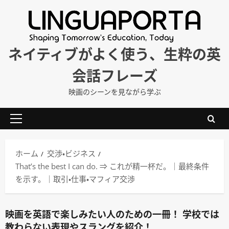
内
容
を
ス
ネイティブがよく使う、生粋の英
キ
会話フレーズ
ッ
プ
映画のシーンを見ながら学ぶ
メ
イ
ン
ホーム
交渉・ビジネス
メ
That’s the best I can do. ⇒ これが精一杯だ。｜最終条件
ニ
を示す。｜取引・仕事・マフィア交渉
ュ
ー
映画を英語で楽しみたい人のための一冊！ 学校では
教わらない表現やスラングを紹介！