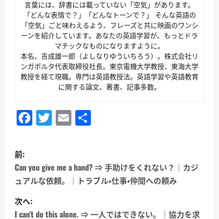
言葉には、辞書には載っていない「空気」があります。
「どんな表情で？」「どんなトーンで？」 そんな英語の
「空気」ごと味わえるよう、フレーズと共に映画のワンシ
ーンを紹介しています。あなたの英語学習が、もっとドラ
マチックなものになりますように。
本名、吉成雄一郎（よしなりゆういちろう）。株式会社リ
ンガポルタ代表取締役社長。東京電機大学教授、東海大学
教授を経て現職。専門は英語教授法。英語学習や英語教育
に関する論文、著書、記事多数。
Facebook
Twitter
Email
共
有
投
前:
稿
Can you give me a hand? ⇒ 手助けをくれない？｜カジ
ュアルな依頼。｜トラブル・仕事・仲間への頼み
ナ
次へ:
ビ
I can’t do this alone. ⇒ 一人ではできない。｜協力を求