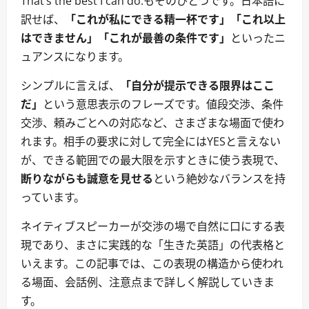
That’s the best I can do.もそのひとつです。日本語に
訳せば、
「これが私にできる精一杯です」「これ以上
はできません」「これが最善の条件です」
といったニ
ュアンスになります。
シンプルに言えば、
「自分が提示できる限界はここ
だ」
という意思表示のフレーズです。値段交渉、条件
交渉、頼みごとへの対応など、さまざまな場面で使わ
れます。相手の要求に対して完全にはYESと言えない
が、できる範囲での最大限を示すときに使う表現で、
断りながらも誠意を見せる
という絶妙なバランスを持
っています。
ネイティブスピーカーが交渉の場で自然に口にする表
現であり、まさに実践的な「生きた英語」の代表格と
いえます。この記事では、この表現の構造から使われ
る場面、会話例、注意点まで詳しく解説していきま
す。