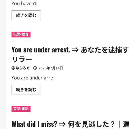
You haven’t
You
続きを読む
haven’t
changed
a
bit.
犯罪・捜査
⇒
全
然
You are under arrest. ⇒ 
変
わ
っ
リラー
て
な
い
ゆぶろぐ
2026年7月14日
ね。
｜
You are under arre
久
し
ぶ
You
続きを読む
り
are
の
under
相
arrest.
手
⇒
へ
質問・確認
あ
の
な
定
た
番。
What did I miss? ⇒ 何を見
を
｜
逮
出