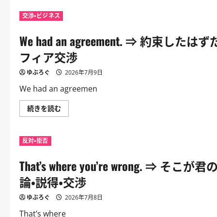
手
hurry.
に
に
⇒
つ
交渉・ビジネス
軽
急
い
く
が
て
反
な
さ
We had an agreement. ⇒ 
応
い
ら
す
と。
に
る。
｜
フィア交渉
読
｜
緊
む
再
急
会・
感
ゆぶろぐ
2026年7月9日
登
の
場・
あ
We had an agreemen
バ
る
ー・
定
職
番。
We
続きを読む
場
｜
had
に
逃
an
つ
走・
agreement.
い
追
⇒
て
跡・
反対・拒否
約
さ
作
束
ら
戦
し
に
実
That’s where you’re wrong
た
読
行
は
む
に
ず
論・説得・交渉
つ
だ。
い
｜
て
契
ゆぶろぐ
2026年7月8日
さ
約・
ら
口
That’s where
に
約