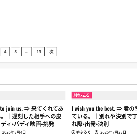
4
5
…
13
次
別れ・去る
ou to join us. ⇒ 来てくれてあ
I wish you the best. 
ね。｜遅刻した相手への皮
ている。｜別れや決別で
ディ・バディ映画・挑発
れ際・出発・決別
2026年8月4日
ゆぶろぐ
2026年7月28日