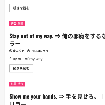
読
束
む
を
That’s
続きを読む
確
where
認。
you’re
｜
wrong.
取
⇒
引・
警告・危険
そ
仕
こ
事・
が
マ
Stay out of my way. ⇒ 俺
君
フ
の
ィ
間
ラー
ア
違
交
い
渉
だ。
ゆぶろぐ
2026年7月7日
に
｜
つ
相
Stay out of my way
い
手
て
を
さ
正
Stay
続きを読む
ら
面
out
に
か
of
読
ら
my
む
否
way.
定。
犯罪・捜査
⇒
｜
俺
口
の
論・
Show me your hands. ⇒ 手
邪
説
魔
得・
を
リラー
交
す