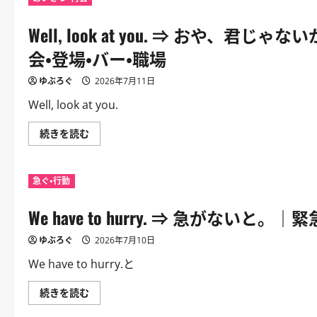
み・
僕
作
は
戦
Well, look at you. ⇒ お
何
確
を
認・
見
会・登場・バー・職場
会
て
話
る
に
ん
ゆぶろぐ
2026年7月11日
つ
だ？
い
｜
Well, look at you.
て
奇
さ
妙
ら
な
Well,
続きを読む
に
も
look
読
の
at
む
を
you.
見
⇒
た
急ぐ・行動
お
時。
や、
｜
君
ど
We have to hurry. ⇒ 急がな
じ
ん
ゃ
で
な
ん
ゆぶろぐ
2026年7月10日
い
返
か。
し・
｜
We have to hurry.と
発
登
見・
場
事
し
We
続きを読む
件
た
have
現
相
to
場