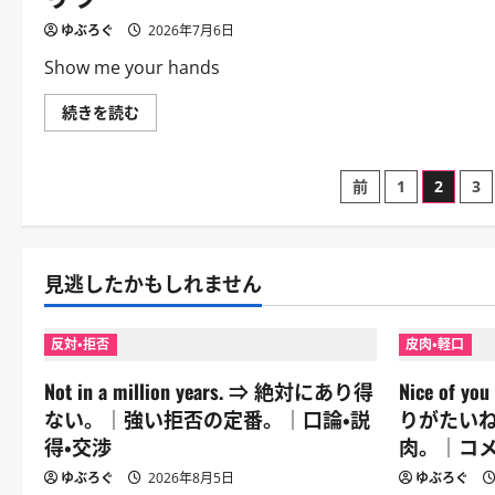
渉
る
に
な。
ゆぶろぐ
2026年7月6日
つ
｜
い
威
Show me your hands
て
圧
さ
的
ら
な
Show
続きを読む
に
警
me
読
告。
your
む
｜
hands.
危
⇒
投
険
前
1
2
3
手
察
を
知・
見
稿
脅
せ
し・
ろ。
ホ
｜
の
ラ
見逃したかもしれません
警
ー
官
に
が
ペ
つ
容
い
疑
反対・拒否
皮肉・軽口
て
者
ー
さ
に
ら
Not in a million years. ⇒ 絶対にあり得
Nice of y
言
に
う
ジ
読
ない。｜強い拒否の定番。｜口論・説
りがたい
定
む
番。
得・交渉
肉。｜コメ
｜
送
警
ゆぶろぐ
2026年8月5日
ゆぶろぐ
察・