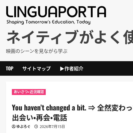
内
容
を
ス
ネイティブがよく
キ
ッ
映画のシーンを見ながら学ぶ
プ
TOP
サイトマップ
▶作者紹介
あいさつ・近況確認
You haven’t changed a bit
出会い・再会・電話
ゆぶろぐ
2026年7月15日