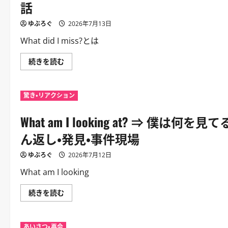
捕
話
会
す
い・
る。
再
｜
ゆぶろぐ
2026年7月13日
会・
逮
電
捕
What did I miss?とは
話
時
に
の
つ
定
What
続きを読む
い
番
did
て
表
I
さ
現。
miss?
ら
｜
⇒
に
警
驚き・リアクション
何
読
察・
を
む
探
見
偵・
What am I looking at? ⇒
逃
ス
し
リ
た？
ん返し・発見・事件現場
ラ
｜
ー
遅
に
れ
ゆぶろぐ
2026年7月12日
つ
て
い
参
What am I looking
て
加
さ
し
ら
た
What
続きを読む
に
時。
am
読
｜
I
む
聞
looking
き
at?
込
あいさつ・再会
⇒