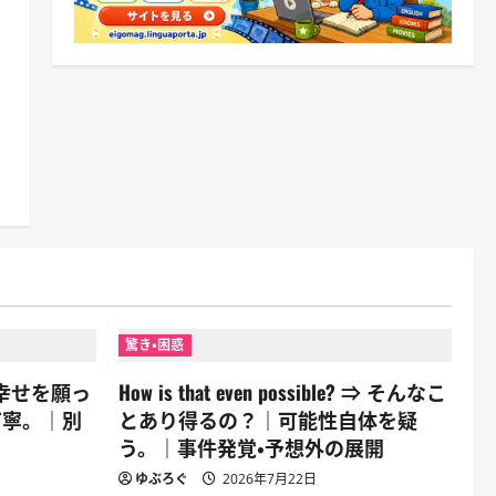
驚き・困惑
⇒ 君の幸せを願っ
How is that even possible? ⇒ そんなこ
丁寧。｜別
とあり得るの？｜可能性自体を疑
う。｜事件発覚・予想外の展開
ゆぶろぐ
2026年7月22日