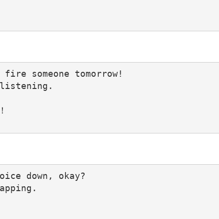
 fire someone tomorrow!

listening.



oice down, okay?

apping.
