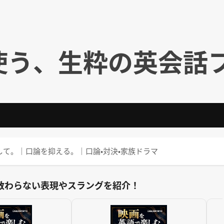
使う、生粋の英会話
⇒ 声を落として。｜口論を抑える。｜口論・対決・家族ドラマ
教わらない表現やスラングを紹介！