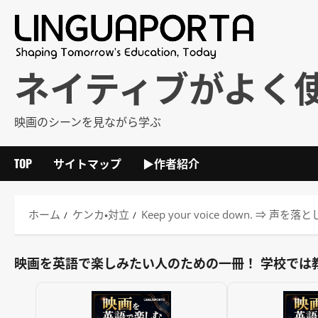
内
容
を
ス
ネイティブがよく
キ
ッ
映画のシーンを見ながら学ぶ
プ
TOP
サイトマップ
▶作者紹介
ホーム
ケンカ・対立
Keep your voice down. 
映画を英語で楽しみたい人のための一冊！ 学校では