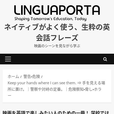
内
容
を
ス
ネイティブがよく使う、生粋の英
キ
会話フレーズ
ッ
プ
映画のシーンを見ながら学ぶ
メ
イ
ン
ホーム
警告・危険
メ
Keep your hands where I can see them. ⇒ 手を見える場
ニ
所に置け。｜警察や対峙の定番。｜危険察知・脅し・ホラ
ュ
ー
ー
映画を英語で楽しみたい人のための一冊！ 学校では