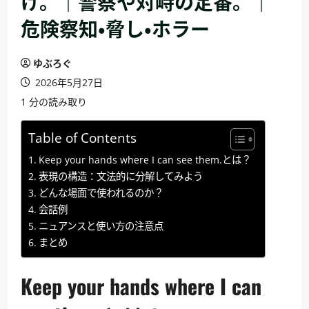
け。｜警察や対峙の定番。｜
危険察知・脅し・ホラー
ゆぶろぐ
2026年5月27日
1 分の読み取り
Table of Contents
Keep your hands where I can see them.とは？
表現の構造：文法的に分解してみよう
どんな場面で使われるのか？
会話例
ニュアンスと使い方の注意点
まとめ
Keep your hands where I can