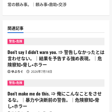
ゲ
常の頼み事。｜頼み事・救助・交渉
ー
シ
関連記事
ョ
警告・危険
ン
Don’t say I didn’t warn you. ⇒ 警告しなかったとは
言わせない。｜結果を予告する強め表現。｜危
険察知・脅し・ホラー
ゆぶろぐ
2026年7月18日
警告・危険
Don’t make me do this. ⇒ 俺にこんなことをさせ
るな。｜暴力や決断前の警告。｜危険察知・脅
し・ホラー