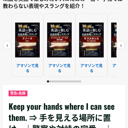
教わらない表現やスラングを紹介！
‹
›
アマゾンで見
アマゾンで見
アマゾンで見
アマゾン
る
る
る
る
警告・危険
Keep your hands where I can see
them. ⇒ 手を見える場所に置