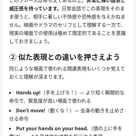
このフレーズは命令文である以上、
非常に強い語気と
威圧感を持っています。
日常会話でこの表現をそのま
ま使うと、相手に著しい不快感や恐怖感を与えかねま
せん。映画やドラマのセリフとして理解する一方で、
現実の場面での使用は極めて限定的であることを意識
しておきましょう。
② 似た表現との違いを押さえよう
同じような場面で使われる関連表現もいくつか覚えて
おくと理解が深まります。
Hands up!
（手を上げろ！）― より短く瞬間的な
命令で、緊急度が高い場面で使われる
Don’t move!
（動くな！）― 全身の動きを止めさ
せる命令
Put your hands on your head.
（頭の上に手を