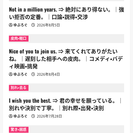
Not in a million years. ⇒ 絶対にあり得ない。｜強
い拒否の定番。｜口論・説得・交渉
ゆぶろぐ
2026年8月5日
皮肉・軽口
Nice of you to join us. ⇒ 来てくれてありがたい
ね。｜遅刻した相手への皮肉。｜コメディ・バデ
ィ映画・挑発
ゆぶろぐ
2026年8月4日
別れ・去る
I wish you the best. ⇒ 君の幸せを願っている。｜
別れや決別で丁寧。｜別れ際・出発・決別
ゆぶろぐ
2026年7月28日
驚き・困惑