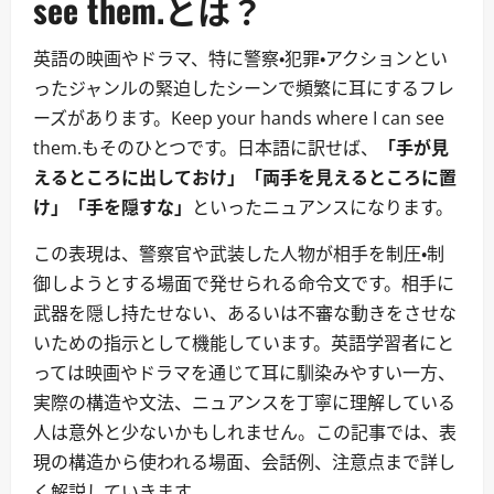
see them.とは？
英語の映画やドラマ、特に警察・犯罪・アクションとい
ったジャンルの緊迫したシーンで頻繁に耳にするフレ
ーズがあります。Keep your hands where I can see
them.もそのひとつです。日本語に訳せば、
「手が見
えるところに出しておけ」「両手を見えるところに置
け」「手を隠すな」
といったニュアンスになります。
この表現は、警察官や武装した人物が相手を制圧・制
御しようとする場面で発せられる命令文です。相手に
武器を隠し持たせない、あるいは不審な動きをさせな
いための指示として機能しています。英語学習者にと
っては映画やドラマを通じて耳に馴染みやすい一方、
実際の構造や文法、ニュアンスを丁寧に理解している
人は意外と少ないかもしれません。この記事では、表
現の構造から使われる場面、会話例、注意点まで詳し
く解説していきます。