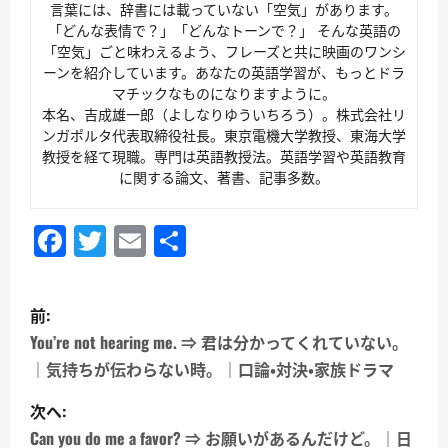
言葉には、辞書には載っていない「空気」があります。
「どんな表情で？」「どんなトーンで？」 そんな英語の
「空気」ごと味わえるよう、フレーズと共に映画のワンシ
ーンを紹介しています。あなたの英語学習が、もっとドラ
マチックなものになりますように。
本名、吉成雄一郎（よしなりゆういちろう）。株式会社リ
ンガポルタ代表取締役社長。東京電機大学教授、東海大学
教授を経て現職。専門は英語教授法。英語学習や英語教育
に関する論文、著書、記事多数。
Facebook
Twitter
Email
共
有
投
前:
稿
You’re not hearing me. ⇒ 君は分かってくれていない。
｜気持ちが伝わらない時。｜口論・対決・家族ドラマ
ナ
次へ:
ビ
Can you do me a favor? ⇒ お願いがあるんだけど。｜日