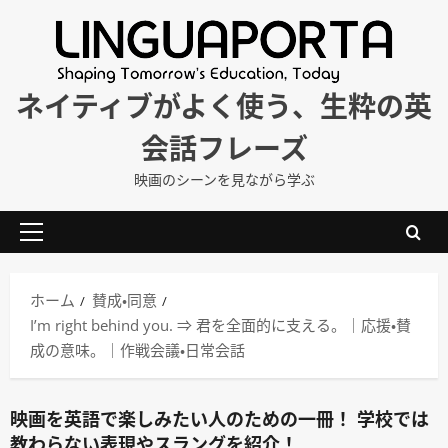
内
容
を
ス
ネイティブがよく使う、生粋の英
キ
会話フレーズ
ッ
プ
映画のシーンを見ながら学ぶ
メ
イ
ン
ホーム
賛成・同意
メ
I’m right behind you. ⇒ 君を全面的に支える。｜応援・賛
ニ
成の意味。｜作戦会議・日常会話
ュ
ー
映画を英語で楽しみたい人のための一冊！ 学校では
教わらない表現やスラングを紹介！