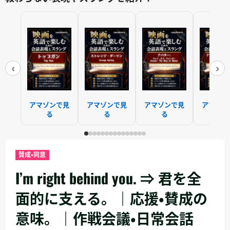
‹
›
アマゾンで見
アマゾンで見
アマゾンで見
アマゾン
る
る
る
る
賛成・同意
I’m right behind you. ⇒ 君を全
面的に支える。｜応援・賛成の
意味。｜作戦会議・日常会話