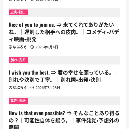
皮肉・軽口
Nice of you to join us. ⇒ 来てくれてありがたい
ね。｜遅刻した相手への皮肉。｜コメディ・バデ
ィ映画・挑発
ゆぶろぐ
2026年8月4日
別れ・去る
I wish you the best. ⇒ 君の幸せを願っている。｜
別れや決別で丁寧。｜別れ際・出発・決別
ゆぶろぐ
2026年7月28日
驚き・困惑
How is that even possible? ⇒ そんなことあり得る
の？｜可能性自体を疑う。｜事件発覚・予想外の
展開