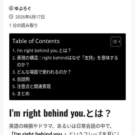
ゆぶろぐ
2026年6月17日
1 分の読み取り
Table of Contents
I’m right behind you.とは？
表現の構造：right behindはなぜ「支持」を意味する
のか？
どんな場面で使われるのか？
会話例
注意点と関連表現
まとめ
I’m right behind you.とは？
英語の映画やドラマ、あるいは日常会話の中で、
「I’m right behind you.」
というフレーズを耳にし