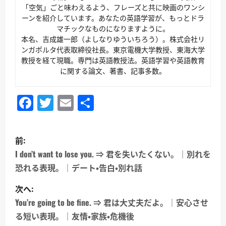
「空気」ごと味わえるよう、フレーズと共に映画のワンシ
ーンを紹介しています。あなたの英語学習が、もっとドラ
マチックなものになりますように。
本名、吉成雄一郎（よしなりゆういちろう）。株式会社リ
ンガポルタ代表取締役社長。東京電機大学教授、東海大学
教授を経て現職。専門は英語教授法。英語学習や英語教育
に関する論文、著書、記事多数。
Facebook
Twitter
Email
共
有
投
前:
稿
I don’t want to lose you. ⇒ 君を失いたくない。｜別れを
恐れる表現。｜デート・告白・別れ話
ナ
次へ:
ビ
You’re going to be fine. ⇒ 君は大丈夫だよ。｜安心させ
ゲ
る短い表現。｜友情・家族・危機後