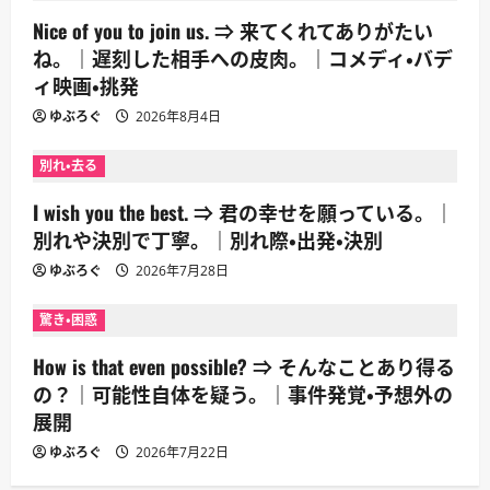
Nice of you to join us. ⇒ 来てくれてありがたい
ね。｜遅刻した相手への皮肉。｜コメディ・バデ
ィ映画・挑発
ゆぶろぐ
2026年8月4日
別れ・去る
I wish you the best. ⇒ 君の幸せを願っている。｜
別れや決別で丁寧。｜別れ際・出発・決別
ゆぶろぐ
2026年7月28日
驚き・困惑
How is that even possible? ⇒ そんなことあり得る
の？｜可能性自体を疑う。｜事件発覚・予想外の
展開
ゆぶろぐ
2026年7月22日