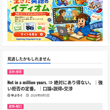
見逃したかもしれません
反対・拒否
Not in a million years. ⇒ 絶対にあり得ない。｜強
い拒否の定番。｜口論・説得・交渉
ゆぶろぐ
2026年8月5日
皮肉・軽口