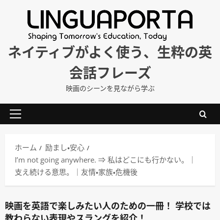
内
容
を
ス
ネイティブがよく使う、生粋の英
キ
会話フレーズ
ッ
プ
映画のシーンを見ながら学ぶ
メ
イ
ン
ホーム
励まし・安心
メ
I’m not going anywhere. ⇒ 私はどこにも行かない。｜
ニ
支え続ける意思。｜友情・家族・危機後
ュ
ー
映画を英語で楽しみたい人のための一冊！ 学校では
教わらない表現やスラングを紹介！