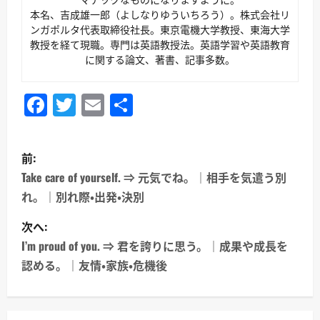
本名、吉成雄一郎（よしなりゆういちろう）。株式会社リ
ンガポルタ代表取締役社長。東京電機大学教授、東海大学
教授を経て現職。専門は英語教授法。英語学習や英語教育
に関する論文、著書、記事多数。
Facebook
Twitter
Email
共
有
投
前:
稿
Take care of yourself. ⇒ 元気でね。｜相手を気遣う別
れ。｜別れ際・出発・決別
ナ
次へ:
ビ
I’m proud of you. ⇒ 君を誇りに思う。｜成果や成長を
ゲ
認める。｜友情・家族・危機後
ー