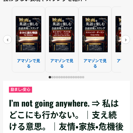
‹
›
アマゾンで見
アマゾンで見
アマゾンで見
アマゾン
る
る
る
る
励まし・安心
I’m not going anywhere. ⇒ 私は
どこにも行かない。｜支え続
ける意思。｜友情・家族・危機後