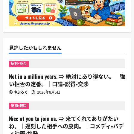
見逃したかもしれません
反対・拒否
Not in a million years. ⇒ 絶対にあり得ない。｜強
い拒否の定番。｜口論・説得・交渉
ゆぶろぐ
2026年8月5日
皮肉・軽口
Nice of you to join us. ⇒ 来てくれてありがたい
ね。｜遅刻した相手への皮肉。｜コメディ・バデ
ィ映画・挑発