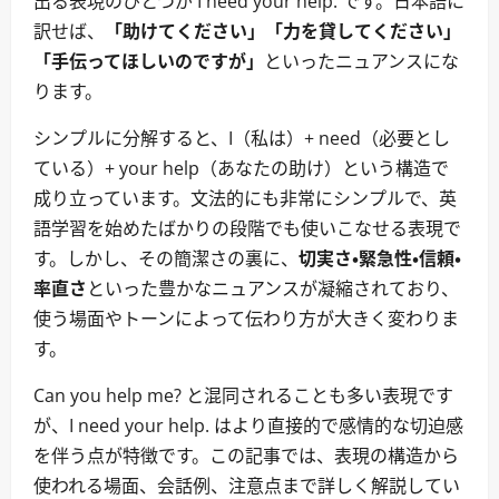
出る表現のひとつが I need your help. です。日本語に
訳せば、
「助けてください」「力を貸してください」
「手伝ってほしいのですが」
といったニュアンスにな
ります。
シンプルに分解すると、I（私は）+ need（必要とし
ている）+ your help（あなたの助け）という構造で
成り立っています。文法的にも非常にシンプルで、英
語学習を始めたばかりの段階でも使いこなせる表現で
す。しかし、その簡潔さの裏に、
切実さ・緊急性・信頼・
率直さ
といった豊かなニュアンスが凝縮されており、
使う場面やトーンによって伝わり方が大きく変わりま
す。
Can you help me? と混同されることも多い表現です
が、I need your help. はより直接的で感情的な切迫感
を伴う点が特徴です。この記事では、表現の構造から
使われる場面、会話例、注意点まで詳しく解説してい