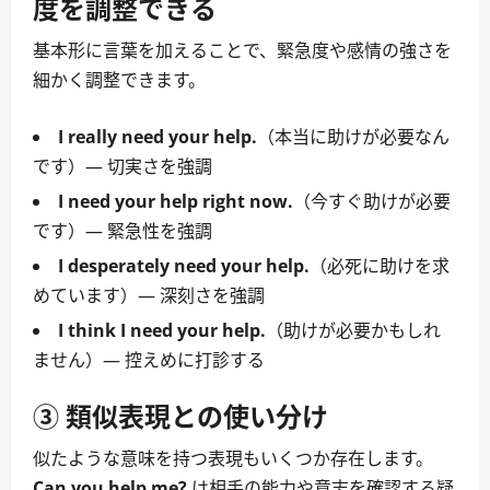
度を調整できる
基本形に言葉を加えることで、緊急度や感情の強さを
細かく調整できます。
I really need your help.
（本当に助けが必要なん
です）― 切実さを強調
I need your help right now.
（今すぐ助けが必要
です）― 緊急性を強調
I desperately need your help.
（必死に助けを求
めています）― 深刻さを強調
I think I need your help.
（助けが必要かもしれ
ません）― 控えめに打診する
③ 類似表現との使い分け
似たような意味を持つ表現もいくつか存在します。
Can you help me?
は相手の能力や意志を確認する疑