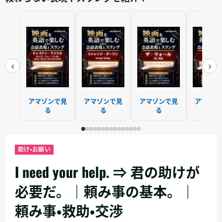
‹
›
アマゾンで見
アマゾンで見
アマゾンで見
アマゾン
る
る
る
る
助け・お願い
I need your help. ⇒ 君の助けが
必要だ。｜頼み事の基本。｜
頼み事・救助・交渉