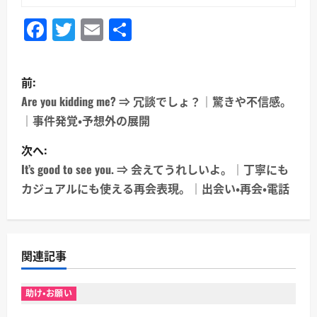
Facebook
Twitter
Email
共
有
投
前:
稿
Are you kidding me? ⇒ 冗談でしょ？｜驚きや不信感。
｜事件発覚・予想外の展開
ナ
次へ:
ビ
It’s good to see you. ⇒ 会えてうれしいよ。｜丁寧にも
ゲ
カジュアルにも使える再会表現。｜出会い・再会・電話
ー
シ
関連記事
ョ
助け・お願い
ン