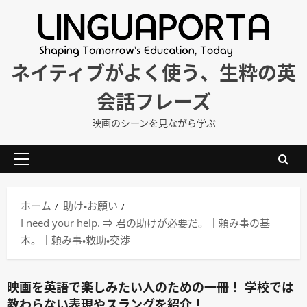
内
容
を
ス
ネイティブがよく使う、生粋の英
キ
会話フレーズ
ッ
プ
映画のシーンを見ながら学ぶ
メ
イ
ン
ホーム
助け・お願い
メ
I need your help. ⇒ 君の助けが必要だ。｜頼み事の基
ニ
本。｜頼み事・救助・交渉
ュ
ー
映画を英語で楽しみたい人のための一冊！ 学校では
教わらない表現やスラングを紹介！