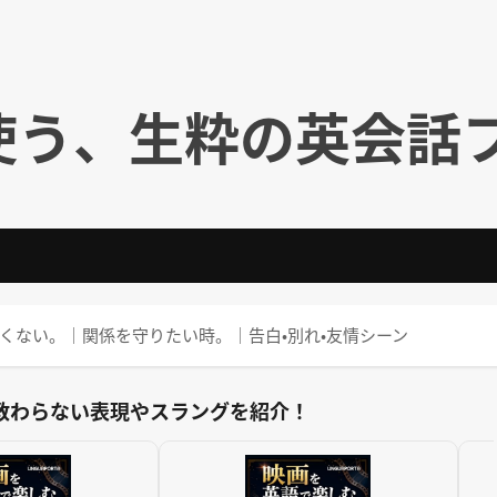
使う、生粋の英会話
. ⇒ 君を失いたくない。｜関係を守りたい時。｜告白・別れ・友情シーン
教わらない表現やスラングを紹介！