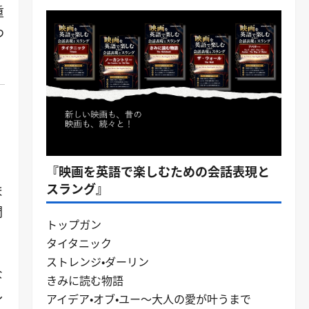
重
わ
『映画を英語で楽しむための会話表現と
スラング』
ま
間
トップガン
タイタニック
ストレンジ・ダーリン
な
きみに読む物語
し
アイデア・オブ・ユー～大人の愛が叶うまで