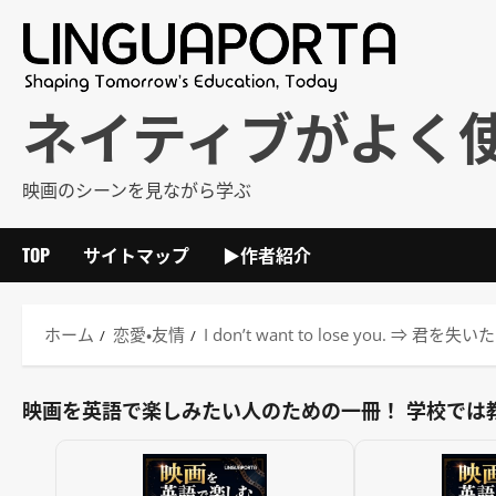
内
容
を
ス
ネイティブがよく
キ
ッ
映画のシーンを見ながら学ぶ
プ
TOP
サイトマップ
▶作者紹介
ホーム
恋愛・友情
I don’t want to lose you
映画を英語で楽しみたい人のための一冊！ 学校では