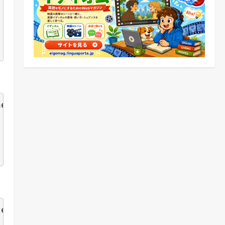
er.

e last night.
