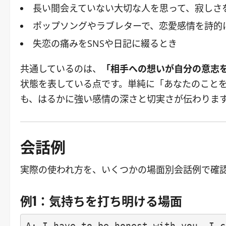
長い間会えていない大切な人を思って、寂しさ
ポップソングやラブレターで、恋愛感情を詩的
失恋の痛みをSNSや日記に綴るとき
共通しているのは、
「相手への想いが自分の意志
状態を表している点です。単純に「あなたのことを考えている
も、はるかに強い感情の深さと切実さが伝わりま
会話例
実際の使われ方を、いくつかの場面別会話例で確
例1：気持ちを打ち明ける場面
A: I have to be honest with you. I c