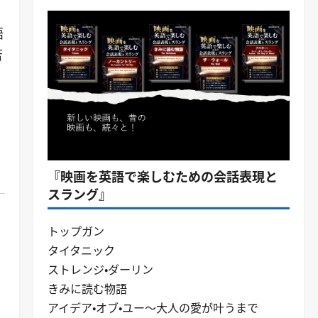
語
苦
こ
『映画を英語で楽しむための会話表現と
スラング』
トップガン
タイタニック
ストレンジ・ダーリン
きみに読む物語
アイデア・オブ・ユー～大人の愛が叶うまで