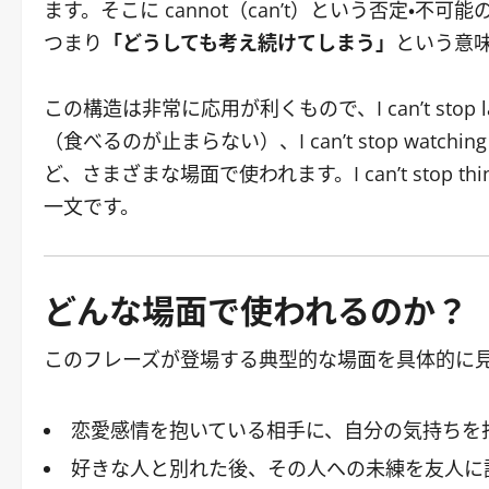
ます。そこに cannot（can’t）という否定・
つまり
「どうしても考え続けてしまう」
という意
この構造は非常に応用が利くもので、I can’t stop laug
（食べるのが止まらない）、I can’t stop watch
ど、さまざまな場面で使われます。I can’t stop th
一文です。
どんな場面で使われるのか？
このフレーズが登場する典型的な場面を具体的に
恋愛感情を抱いている相手に、自分の気持ちを
好きな人と別れた後、その人への未練を友人に