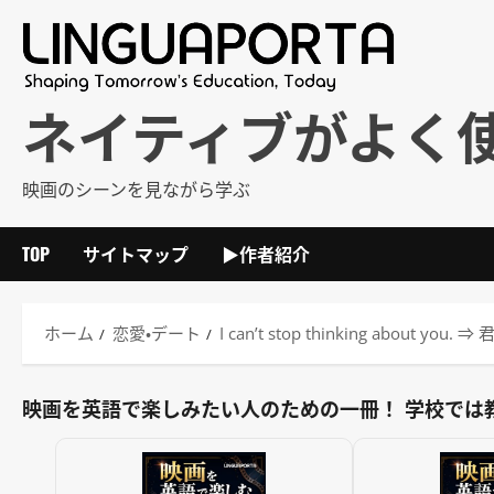
内
容
を
ス
ネイティブがよく
キ
ッ
映画のシーンを見ながら学ぶ
プ
TOP
サイトマップ
▶作者紹介
ホーム
恋愛・デート
I can’t stop thinking a
映画を英語で楽しみたい人のための一冊！ 学校では