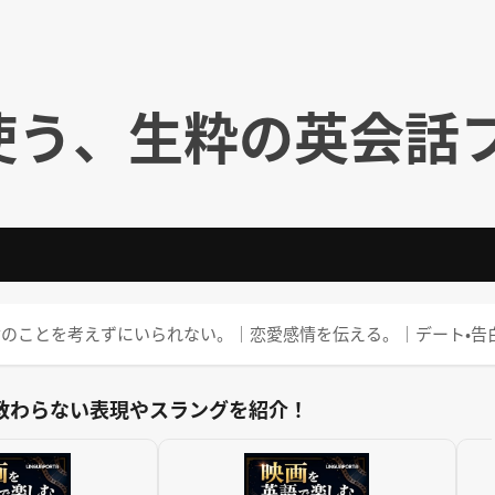
使う、生粋の英会話
bout you. ⇒ 君のことを考えずにいられない。｜恋愛感情を伝える。｜デート・
教わらない表現やスラングを紹介！