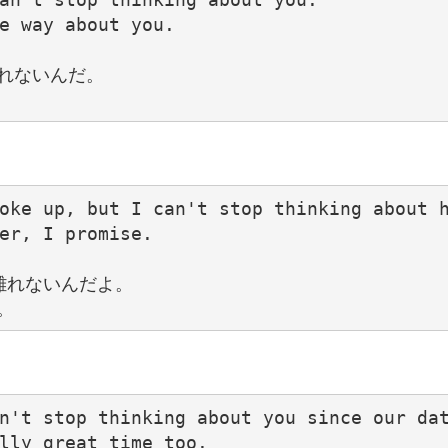
e way about you.

れないんだ。

oke up, but I can't stop thinking about h
er, I promise.

れないんだよ。

n't stop thinking about you since our dat
lly great time too.
