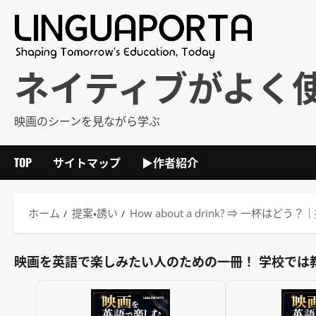
内
容
を
ス
ネイティブがよく
キ
ッ
映画のシーンを見ながら学ぶ
プ
TOP
サイトマップ
▶作者紹介
ホーム
提案・誘い
How about a drink? ⇒ 一
映画を英語で楽しみたい人のための一冊！ 学校では