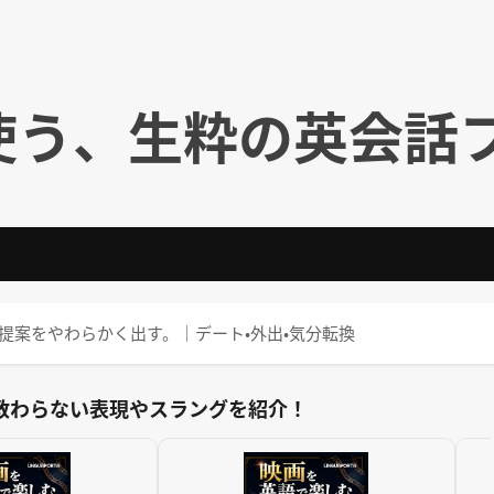
使う、生粋の英会話
杯はどう？｜提案をやわらかく出す。｜デート・外出・気分転換
教わらない表現やスラングを紹介！