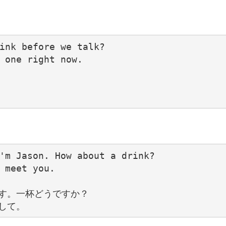
ink before we talk?

 one right now.

'm Jason. How about a drink?

 meet you.

す。一杯どうですか？
