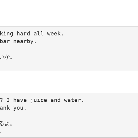
king hard all week.

bar nearby.

か。

? I have juice and water.

ank you.

よ。
