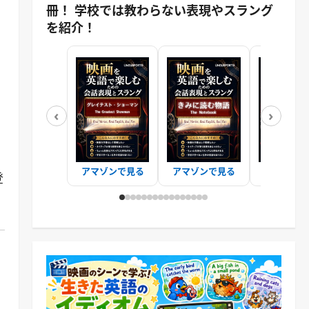
冊！ 学校では教わらない表現やスラング
を紹介！
‹
›
」
。
アマゾンで見る
アマゾンで見る
アマゾンで
登
。