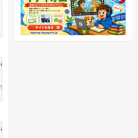
u understand what I'm saying?

る？

and what I'm saying?
