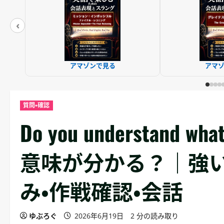
‹
アマゾンで見る
アマ
質問・確認
Do you understand w
意味が分かる？｜強
み・作戦確認・会話
ゆぶろぐ
2026年6月19日
2 分の読み取り