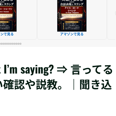
ゾンで見る
アマゾンで見る
hat I’m saying? ⇒ 言ってる
い確認や説教。｜聞き込