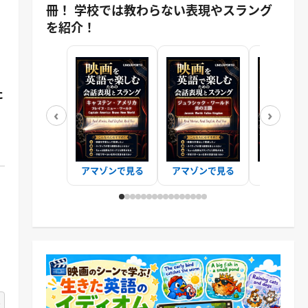
冊！ 学校では教わらない表現やスラング
を紹介！
た
‹
›
あ
アマゾンで見る
アマゾンで見る
アマゾンで
'm saying?
