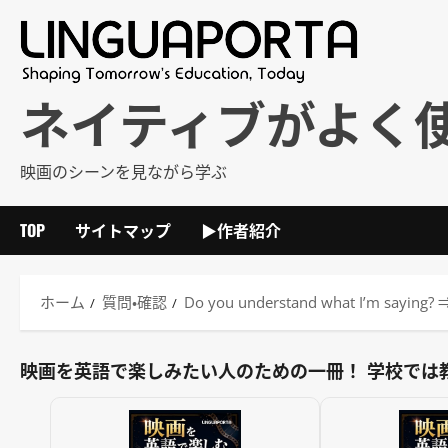
内
容
を
ス
ネイティブがよく
キ
ッ
映画のシーンを見ながら学ぶ
プ
TOP
サイトマップ
▶作者紹介
ホーム
質問・確認
Do you understand what I
映画を英語で楽しみたい人のための一冊！ 学校では