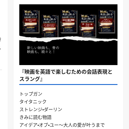
き
ち
『映画を英語で楽しむための会話表現と
スラング』
トップガン
タイタニック
ストレンジ・ダーリン
問
きみに読む物語
アイデア・オブ・ユー～大人の愛が叶うまで