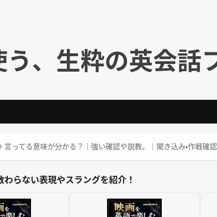
使う、生粋の英会話
’m saying? ⇒ 言ってる意味が分かる？｜強い確認や説教。｜聞き込み・作戦確
教わらない表現やスラングを紹介！