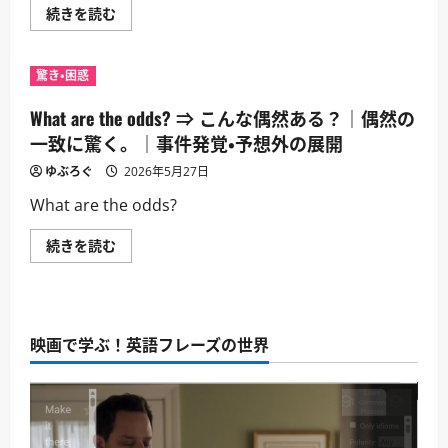
だ？
Are
続きを読む
ら
｜
you
に
混
kidding
読
乱
me?
む
や
⇒
怒
驚き・困惑
冗
り
談
を
で
What are the odds? ⇒ こんな偶然ある？｜偶然の
強
し
く
ょ？
一致に驚く。｜事件発覚・予想外の展開
表
｜
す。
驚
ゆぶろぐ
｜
2026年5月27日
き
事
や
件
What are the odds?
不
発
信
覚・
感。
予
What
続きを読む
｜
想
are
事
外
the
件
の
odds?
発
展
⇒
覚・
開
こ
予
に
ん
想
つ
映画で学ぶ！英語フレーズの世界
な
外
い
偶
の
て
然
展
さ
あ
開
ら
る？
に
に
｜
つ
読
偶
い
む
然
て