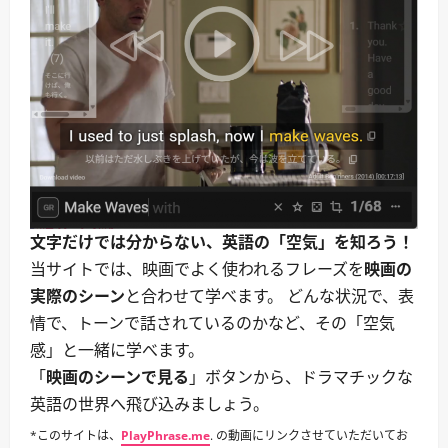
の
さ
一
ら
致
に
に
読
驚
む
く。
｜
事
件
発
覚・
予
想
外
の
展
開
文字だけでは分からない、英語の「空気」を知ろう！
に
つ
当サイトでは、映画でよく使われるフレーズを
映画の
い
て
実際のシーン
と合わせて学べます。 どんな状況で、表
さ
ら
情で、トーンで話されているのかなど、その「空気
に
読
感」と一緒に学べます。
む
「
映画のシーンで見る
」ボタンから、ドラマチックな
英語の世界へ飛び込みましょう。
*このサイトは、
PlayPhrase.me
. の動画にリンクさせていただいてお