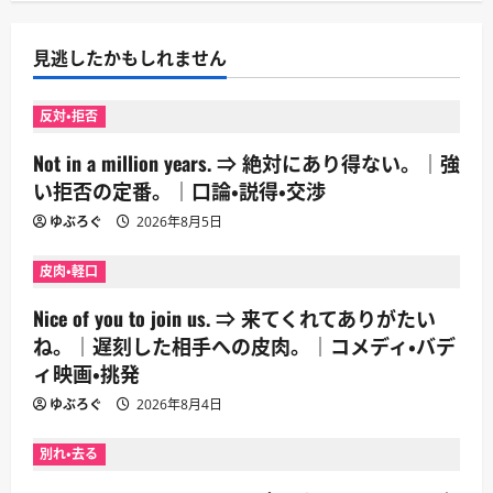
見逃したかもしれません
反対・拒否
Not in a million years. ⇒ 絶対にあり得ない。｜強
い拒否の定番。｜口論・説得・交渉
ゆぶろぐ
2026年8月5日
皮肉・軽口
Nice of you to join us. ⇒ 来てくれてありがたい
ね。｜遅刻した相手への皮肉。｜コメディ・バデ
ィ映画・挑発
ゆぶろぐ
2026年8月4日
別れ・去る