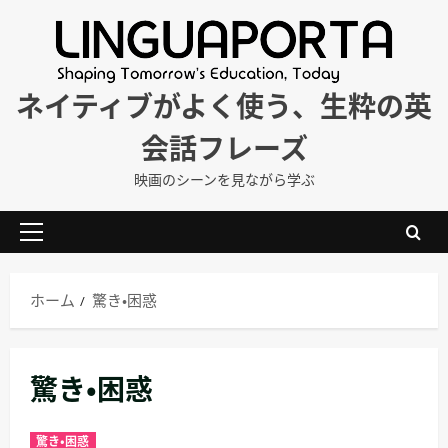
内
容
を
ス
ネイティブがよく使う、生粋の英
キ
会話フレーズ
ッ
プ
映画のシーンを見ながら学ぶ
メ
イ
ン
ホーム
驚き・困惑
メ
ニ
ュ
驚き・困惑
ー
驚き・困惑