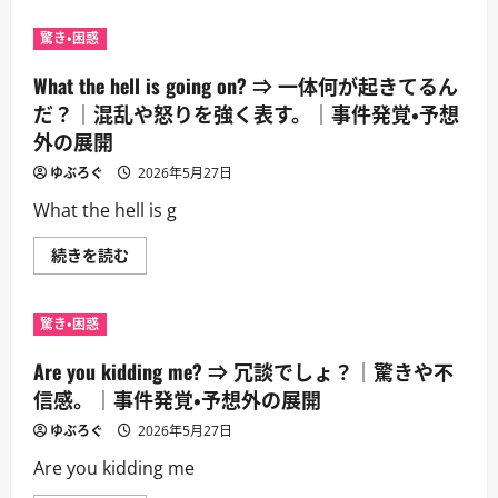
性
lot.
自
⇒
体
驚き・困惑
そ
を
れ
疑
で
What the hell is going on? ⇒ 一体何が起きてるん
う。
色々
｜
納
だ？｜混乱や怒りを強く表す。｜事件発覚・予想
事
得
件
外の展開
だ。
発
｜
覚・
謎
ゆぶろぐ
2026年5月27日
予
が
想
解
What the hell is g
外
け
の
た
展
時。
What
続きを読む
開
｜
the
に
事
hell
つ
件
is
い
発
going
て
驚き・困惑
覚・
on?
さ
予
⇒
ら
想
一
に
Are you kidding me? ⇒ 冗談でしょ？｜驚きや不
外
体
読
の
何
信感。｜事件発覚・予想外の展開
む
展
が
開
起
ゆぶろぐ
2026年5月27日
に
き
つ
て
Are you kidding me
い
る
て
ん
さ