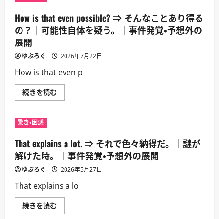
How is that even possible? ⇒ そんなことあり得る
の？｜可能性自体を疑う。｜事件発覚・予想外の
展開
ゆぶろぐ
2026年7月22日
How is that even p
How
続きを読む
is
that
even
possible?
驚き・困惑
⇒
そ
ん
That explains a lot. ⇒ それで色々納得だ。｜謎が
な
こ
解けた時。｜事件発覚・予想外の展開
と
あ
ゆぶろぐ
2026年5月27日
り
得
That explains a lo
る
の？
｜
That
続きを読む
可
explains
能
a