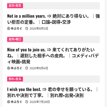
反対・拒否
Not in a million years. ⇒ 絶対にあり得ない。｜強
い拒否の定番。｜口論・説得・交渉
ゆぶろぐ
2026年8月5日
皮肉・軽口
Nice of you to join us. ⇒ 来てくれてありがたい
ね。｜遅刻した相手への皮肉。｜コメディ・バデ
ィ映画・挑発
ゆぶろぐ
2026年8月4日
別れ・去る
I wish you the best. ⇒ 君の幸せを願っている。｜
別れや決別で丁寧。｜別れ際・出発・決別
ゆぶろぐ
2026年7月28日