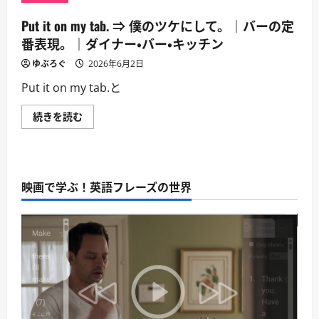
Put it on my tab. ⇒ 僕のツケにして。｜バーの定
番表現。｜ダイナー・バー・キッチン
ゆぶろぐ
2026年6月2日
Put it on my tab.と
Put
続きを読む
it
on
my
tab.
⇒
僕
映画で学ぶ！英語フレーズの世界
の
ツ
ケ
に
し
て。
｜
バ
ー
の
定
番
表
現。