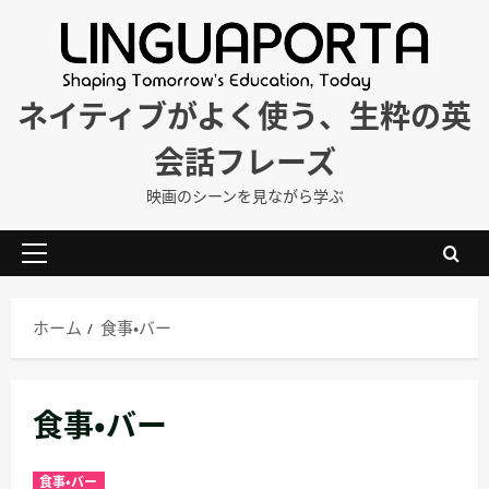
内
容
を
ス
ネイティブがよく使う、生粋の英
キ
会話フレーズ
ッ
プ
映画のシーンを見ながら学ぶ
メ
イ
ン
ホーム
食事・バー
メ
ニ
ュ
食事・バー
ー
食事・バー