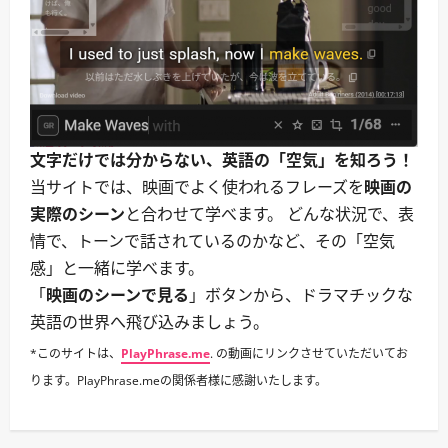
｜
ダ
イ
ナ
ー・
バ
ー・
キ
ッ
チ
ン
文字だけでは分からない、英語の「空気」を知ろう！
に
つ
当サイトでは、映画でよく使われるフレーズを
映画の
い
て
実際のシーン
と合わせて学べます。 どんな状況で、表
さ
ら
情で、トーンで話されているのかなど、その「空気
に
読
感」と一緒に学べます。
む
「
映画のシーンで見る
」ボタンから、ドラマチックな
英語の世界へ飛び込みましょう。
*このサイトは、
PlayPhrase.me
. の動画にリンクさせていただいてお
ります。PlayPhrase.meの関係者様に感謝いたします。