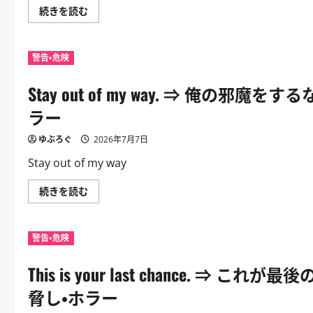
せ
Don’t
続きを読む
な
make
い。
me
｜
do
結
this.
果
警告・危険
⇒
を
俺
予
に
告
Stay out of my way. ⇒ 俺
こ
す
ん
る
な
ラー
強
こ
め
と
表
を
ゆぶろぐ
2026年7月7日
現。
さ
｜
せ
Stay out of my way
危
る
険
な。
察
｜
Stay
続きを読む
知・
暴
out
脅
力
of
し・
や
my
ホ
決
way.
ラ
断
警告・危険
⇒
ー
前
俺
に
の
の
つ
警
This is your last chance.
邪
い
告。
魔
て
｜
を
さ
脅し・ホラー
危
す
ら
険
る
に