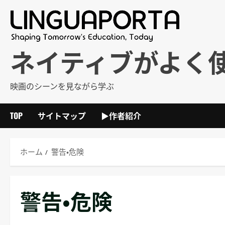
内
容
を
ス
ネイティブがよく
キ
ッ
映画のシーンを見ながら学ぶ
プ
TOP
サイトマップ
▶作者紹介
ホーム
警告・危険
警告・危険