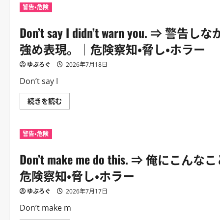
警告・危険
Don’t say I didn’t warn y
強め表現。｜危険察知・脅し・ホラー
ゆぶろぐ
2026年7月18日
Don’t say I
Don’t
続きを読む
say
I
didn’t
warn
警告・危険
you.
⇒
警
Don’t make me do this. 
告
し
な
危険察知・脅し・ホラー
か
っ
た
ゆぶろぐ
2026年7月17日
と
は
Don’t make m
言
わ