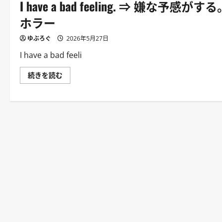
I have a bad feeling. ⇒ 
⇒
知・
手
脅
を
ホラー
し・
見
ホ
え
ラ
る
ゆぶろぐ
2026年5月27日
ー
場
に
所
I have a bad feeli
つ
に
い
置
て
け。
I
続きを読む
さ
｜
have
ら
警
a
に
察
bad
読
や
feeling.
む
対
⇒
峙
嫌
の
な
定
予
番。
感
｜
が
危
す
険
る。
察
｜
知・
危
脅
険
し・
の
ホ
前
ラ
兆
ー
の
に
定
つ
番。