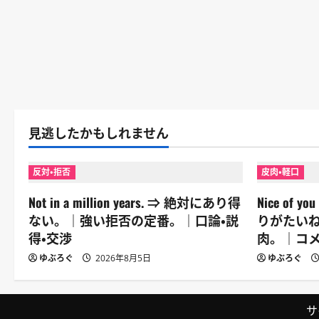
見逃したかもしれません
反対・拒否
皮肉・軽口
Not in a million years. ⇒ 絶対にあり得
Nice of y
ない。｜強い拒否の定番。｜口論・説
りがたい
得・交渉
肉。｜コメ
ゆぶろぐ
2026年8月5日
ゆぶろぐ
サ