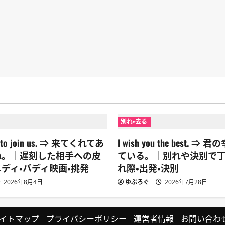
別れ・去る
ou to join us. ⇒ 来てくれてあ
I wish you the best. 
ね。｜遅刻した相手への皮
ている。｜別れや決別で
ディ・バディ映画・挑発
れ際・出発・決別
2026年8月4日
ゆぶろぐ
2026年7月28日
イトマップ
プライバシーポリシー
運営者情報
お問い合わ