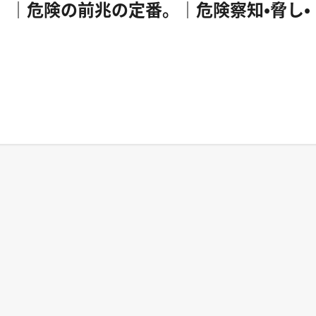
嫌な予感がする。｜危険の前兆の定番。｜危険察知・脅し・