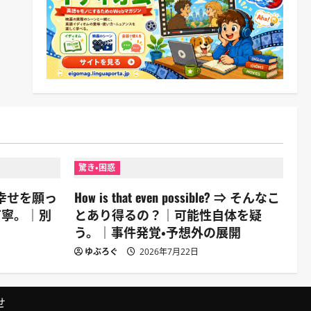
驚き・困惑
⇒ 君の幸せを願っ
How is that even possible? ⇒ そんなこ
丁寧。｜別
とあり得るの？｜可能性自体を疑
う。｜事件発覚・予想外の展開
ゆぶろぐ
2026年7月22日
せ