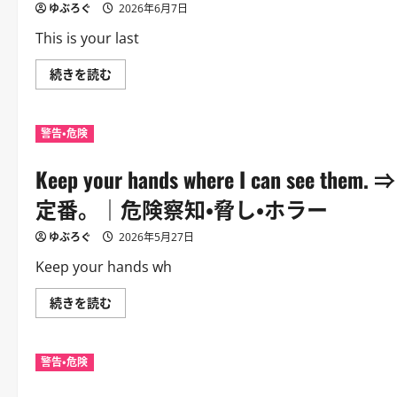
察
な。
読
ゆぶろぐ
2026年6月7日
知・
｜
む
脅
威
This is your last
し・
圧
ホ
的
ラ
な
This
続きを読む
ー
警
is
に
告。
your
つ
｜
last
い
危
chance.
て
険
警告・危険
⇒
さ
察
こ
ら
知・
れ
に
脅
Keep your hands where I can 
が
読
し・
最
む
ホ
後
定番。｜危険察知・脅し・ホラー
ラ
の
ー
チ
に
ャ
ゆぶろぐ
2026年5月27日
つ
ン
い
ス
Keep your hands wh
て
だ。
さ
｜
ら
脅
Keep
続きを読む
に
し
your
読
や
hands
む
説
where
得。
I
｜
警告・危険
can
危
see
険
them.
察