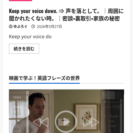
Keep your voice down. ⇒ 声を落として。｜周囲に
聞かれたくない時。｜密談・裏取引・家族の秘密
ゆぶろぐ
2026年5月27日
Keep your voice do
Keep
続きを読む
your
voice
down.
⇒
声
を
映画で学ぶ！英語フレーズの世界
落
と
し
て。
｜
周
囲
に
聞
か
れ
た
く
な