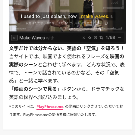
い
時。
｜
密
談・
裏
取
引・
家
族
の
文字だけでは分からない、英語の「空気」を知ろう！
秘
密
当サイトでは、映画でよく使われるフレーズを
映画の
に
つ
実際のシーン
と合わせて学べます。 どんな状況で、表
い
て
情で、トーンで話されているのかなど、その「空気
さ
ら
感」と一緒に学べます。
に
読
「
映画のシーンで見る
」ボタンから、ドラマチックな
む
英語の世界へ飛び込みましょう。
*このサイトは、
PlayPhrase.me
. の動画にリンクさせていただいてお
ります。PlayPhrase.meの関係者様に感謝いたします。