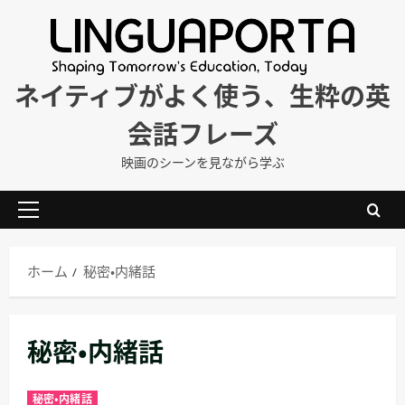
内
容
を
ス
ネイティブがよく使う、生粋の英
キ
会話フレーズ
ッ
プ
映画のシーンを見ながら学ぶ
メ
イ
ン
ホーム
秘密・内緒話
メ
ニ
ュ
秘密・内緒話
ー
秘密・内緒話