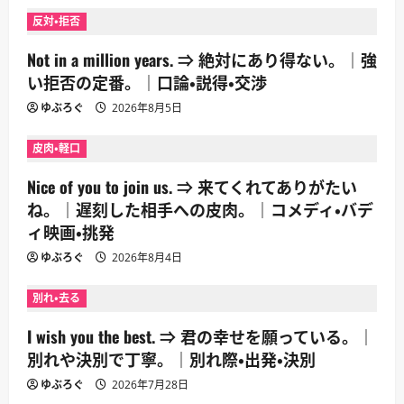
反対・拒否
Not in a million years. ⇒ 絶対にあり得ない。｜強
い拒否の定番。｜口論・説得・交渉
ゆぶろぐ
2026年8月5日
皮肉・軽口
Nice of you to join us. ⇒ 来てくれてありがたい
ね。｜遅刻した相手への皮肉。｜コメディ・バデ
ィ映画・挑発
ゆぶろぐ
2026年8月4日
別れ・去る
I wish you the best. ⇒ 君の幸せを願っている。｜
別れや決別で丁寧。｜別れ際・出発・決別
ゆぶろぐ
2026年7月28日