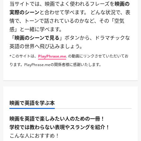
ラ
当サイトでは、映画でよく使われるフレーズを
映画の
ー
に
実際のシーン
と合わせて学べます。 どんな状況で、表
つ
い
情で、トーンで話されているのかなど、その「空気
て
さ
感」と一緒に学べます。
ら
に
「
映画のシーンで見る
」ボタンから、ドラマチックな
読
む
英語の世界へ飛び込みましょう。
*このサイトは、
PlayPhrase.me
. の動画にリンクさせていただいてお
ります。PlayPhrase.meの関係者様に感謝いたします。
映画で英語を学ぶ本
映画を英語で楽しみたい人のための一冊！
学校では教わらない表現やスラングを紹介！
こんな人におすすめ！