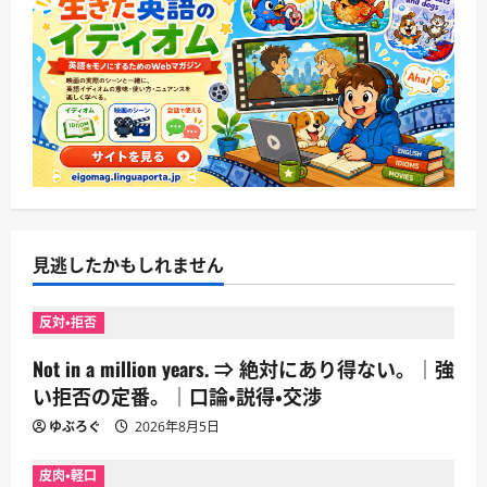
見逃したかもしれません
反対・拒否
Not in a million years. ⇒ 絶対にあり得ない。｜強
い拒否の定番。｜口論・説得・交渉
ゆぶろぐ
2026年8月5日
皮肉・軽口