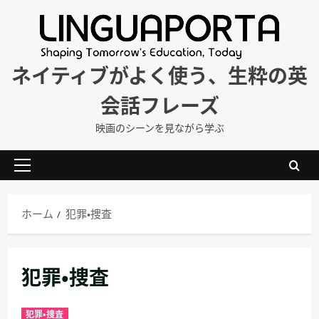
内
容
を
ス
ネイティブがよく使う、生粋の英
キ
会話フレーズ
ッ
プ
映画のシーンを見ながら学ぶ
メ
イ
ン
ホーム
犯罪・捜査
メ
ニ
ュ
犯罪・捜査
ー
犯罪・捜査