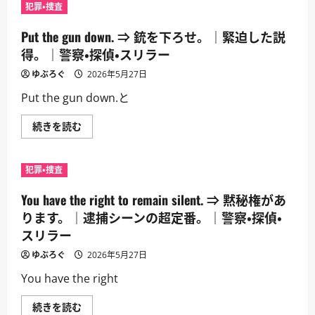
⇒
現。
犯罪・捜査
手
｜
を
警
見
Put the gun down. ⇒ 銃を下ろせ。｜緊迫した説
察・
せ
探
ろ。
得。｜警察・探偵・スリラー
偵・
｜
ス
警
ゆぶろぐ
リ
2026年5月27日
官
ラ
が
ー
Put the gun down.と
容
に
疑
つ
者
い
Put
続きを読む
に
て
the
言
さ
gun
う
ら
down.
定
に
⇒
番。
犯罪・捜査
読
銃
｜
む
を
警
下
You have the right to remain silent. ⇒ 黙秘権があ
察・
ろ
探
せ。
ります。｜逮捕シーンの超定番。｜警察・探偵・
偵・
｜
ス
スリラー
緊
リ
迫
ラ
し
ゆぶろぐ
2026年5月27日
ー
た
に
説
You have the right
つ
得。
い
｜
て
警
You
続きを読む
さ
察・