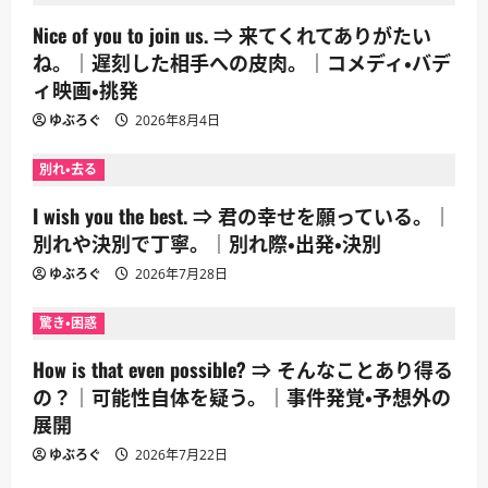
Nice of you to join us. ⇒ 来てくれてありがたい
ね。｜遅刻した相手への皮肉。｜コメディ・バデ
ィ映画・挑発
ゆぶろぐ
2026年8月4日
別れ・去る
I wish you the best. ⇒ 君の幸せを願っている。｜
別れや決別で丁寧。｜別れ際・出発・決別
ゆぶろぐ
2026年7月28日
驚き・困惑
How is that even possible? ⇒ そんなことあり得る
の？｜可能性自体を疑う。｜事件発覚・予想外の
展開
ゆぶろぐ
2026年7月22日