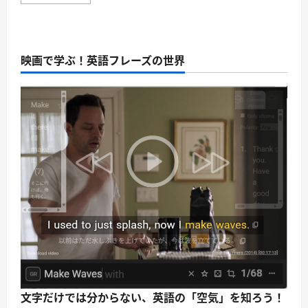
have
ら
探
the
に
偵・
right
読
ス
to
む
リ
remain
ラ
silent.
ー
映画で学ぶ！英語フレーズの世界
⇒
に
黙
つ
秘
い
権
て
が
さ
あ
ら
り
に
ま
読
す。
む
｜
逮
捕
シ
ー
ン
の
超
定
番。
｜
警
察・
探
偵・
ス
文字だけでは分からない、英語の「空気」を知ろう！
リ