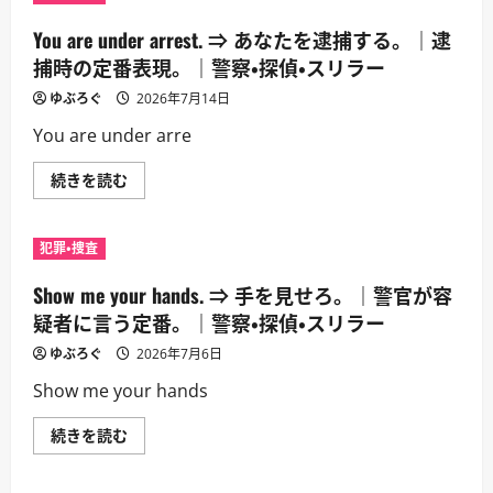
You are under arrest. ⇒ あなたを逮捕する。｜逮
捕時の定番表現。｜警察・探偵・スリラー
ゆぶろぐ
2026年7月14日
You are under arre
You
続きを読む
are
under
arrest.
⇒
犯罪・捜査
あ
な
た
Show me your hands. ⇒ 手を見せろ。｜警官が容
を
逮
疑者に言う定番。｜警察・探偵・スリラー
捕
す
ゆぶろぐ
2026年7月6日
る。
｜
Show me your hands
逮
捕
時
Show
続きを読む
の
me
定
your
番
hands.
表