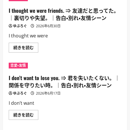
I thought we were friends. ⇒ 友達だと思ってた。
｜裏切りや失望。｜告白・別れ・友情シーン
ゆぶろぐ
2026年6月30日
I thought we were
I
続きを読む
thought
we
were
friends.
恋愛・友情
⇒
友
達
I don’t want to lose you. ⇒ 君を失いたくない。｜
だ
と
関係を守りたい時。｜告白・別れ・友情シーン
思
っ
ゆぶろぐ
2026年6月17日
て
た。
I don’t want
｜
裏
切
I
続きを読む
り
don’t
や
want
失
to
望。