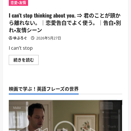
lose
｜
恋愛・友情
you.
告
⇒
白・
君
I can’t stop thinking about you. ⇒ 君のことが頭か
別
を
れ・
失
ら離れない。｜恋愛告白でよく使う。｜告白・別
友
い
情
れ・友情シーン
た
シ
く
ー
な
ゆぶろぐ
2026年5月27日
ン
い。
に
｜
I can’t stop
つ
関
い
係
て
を
I
続きを読む
さ
守
can’t
ら
り
stop
に
た
thinking
読
い
about
む
時。
you.
｜
⇒
告
映画で学ぶ！英語フレーズの世界
君
白・
の
別
こ
れ・
と
友
が
情
頭
シ
か
ー
ら
ン
離
に
れ
つ
な