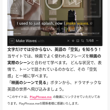
い
い。
て
｜
さ
恋
ら
愛
に
告
読
白
む
で
よ
く
使
う。
｜
告
白・
文字だけでは分からない、英語の「空気」を知ろう！
別
れ・
当サイトでは、映画でよく使われるフレーズを
映画の
友
情
実際のシーン
と合わせて学べます。 どんな状況で、表
シ
ー
情で、トーンで話されているのかなど、その「空気
ン
に
感」と一緒に学べます。
つ
い
「
映画のシーンで見る
」ボタンから、ドラマチックな
て
さ
英語の世界へ飛び込みましょう。
ら
に
*このサイトは、
PlayPhrase.me
. の動画にリンクさせていただいてお
読
む
ります。PlayPhrase.meの関係者様に感謝いたします。