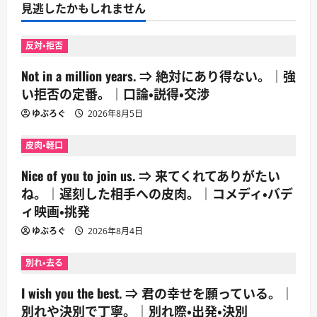
見逃したかもしれません
反対・拒否
Not in a million years. ⇒ 絶対にあり得ない。｜強
い拒否の定番。｜口論・説得・交渉
ゆぶろぐ
2026年8月5日
皮肉・軽口
Nice of you to join us. ⇒ 来てくれてありがたい
ね。｜遅刻した相手への皮肉。｜コメディ・バデ
ィ映画・挑発
ゆぶろぐ
2026年8月4日
別れ・去る
I wish you the best. ⇒ 君の幸せを願っている。｜
別れや決別で丁寧。｜別れ際・出発・決別