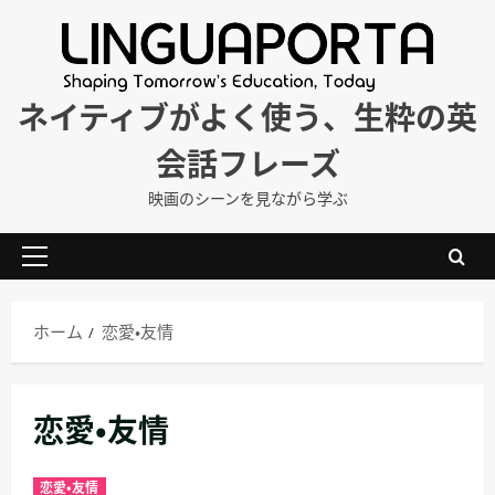
内
容
を
ス
ネイティブがよく使う、生粋の英
キ
会話フレーズ
ッ
プ
映画のシーンを見ながら学ぶ
メ
イ
ン
ホーム
恋愛・友情
メ
ニ
ュ
恋愛・友情
ー
恋愛・友情