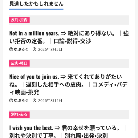
見逃したかもしれません
反対・拒否
Not in a million years. ⇒ 絶対にあり得ない。｜強
い拒否の定番。｜口論・説得・交渉
ゆぶろぐ
2026年8月5日
皮肉・軽口
Nice of you to join us. ⇒ 来てくれてありがたい
ね。｜遅刻した相手への皮肉。｜コメディ・バデ
ィ映画・挑発
ゆぶろぐ
2026年8月4日
別れ・去る
I wish you the best. ⇒ 君の幸せを願っている。｜
別れや決別で丁寧。｜別れ際・出発・決別