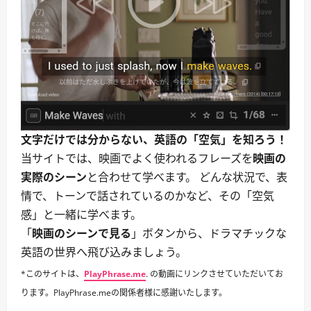
て
い
追
て
い
さ
払
ら
う。
に
｜
読
口
む
論・
対
立・
乱
闘
前
に
文字だけでは分からない、英語の「空気」を知ろう！
つ
い
当サイトでは、映画でよく使われるフレーズを
映画の
て
さ
実際のシーン
と合わせて学べます。 どんな状況で、表
ら
に
情で、トーンで話されているのかなど、その「空気
読
む
感」と一緒に学べます。
「
映画のシーンで見る
」ボタンから、ドラマチックな
英語の世界へ飛び込みましょう。
*このサイトは、
PlayPhrase.me
. の動画にリンクさせていただいてお
ります。PlayPhrase.meの関係者様に感謝いたします。