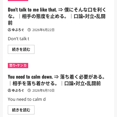
Don’t talk to me like that. ⇒ 僕にそんな口を利く
な。｜相手の態度を止める。｜口論・対立・乱闘
前
ゆぶろぐ
2026年6月22日
Don’t talk t
Don’t
続きを読む
talk
to
me
like
怒り・ケンカ
that.
⇒
僕
You need to calm down. ⇒ 落ち着く必要がある。
に
そ
｜相手を落ち着かせる。｜口論・対立・乱闘前
ん
な
ゆぶろぐ
2026年6月10日
口
を
You need to calm d
利
く
な。
You
続きを読む
｜
need
相
to