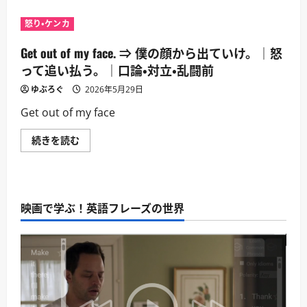
手
calm
の
down.
態
怒り・ケンカ
⇒
度
落
を
ち
Get out of my face. ⇒ 僕の顔から出ていけ。｜怒
止
着
め
く
って追い払う。｜口論・対立・乱闘前
る。
必
｜
要
ゆぶろぐ
口
2026年5月29日
が
論・
あ
対
Get out of my face
る。
立・
｜
乱
相
闘
Get
続きを読む
手
前
out
を
に
of
落
つ
my
ち
い
face.
着
て
⇒
か
さ
僕
せ
ら
映画で学ぶ！英語フレーズの世界
の
る。
に
顔
｜
読
か
口
む
ら
論・
出
対
て
立・
い
乱
け。
闘
｜
前
怒
に
っ
つ