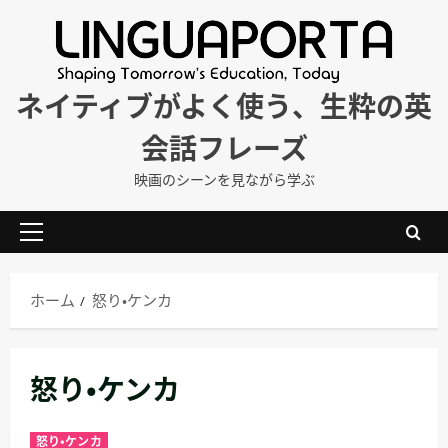
内
容
を
ス
ネイティブがよく使う、生粋の英
キ
会話フレーズ
ッ
プ
映画のシーンを見ながら学ぶ
メ
イ
ン
ホーム
怒り・ケンカ
メ
ニ
ュ
怒り・ケンカ
ー
怒り・ケンカ