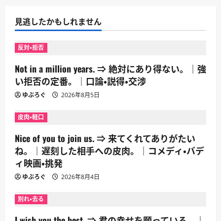
見逃したかもしれません
反対・拒否
Not in a million years. ⇒ 絶対にあり得ない。｜強
い拒否の定番。｜口論・説得・交渉
ゆぶろぐ
2026年8月5日
皮肉・軽口
Nice of you to join us. ⇒ 来てくれてありがたい
ね。｜遅刻した相手への皮肉。｜コメディ・バデ
ィ映画・挑発
ゆぶろぐ
2026年8月4日
別れ・去る
I wish you the best. ⇒ 君の幸せを願っている。｜