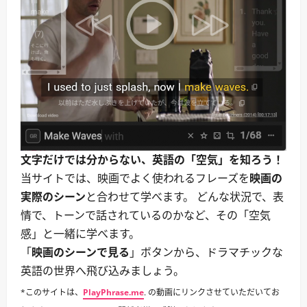
に
い
読
別
む
れ
の
挨
拶。
｜
別
れ
際・
出
発・
決
別
に
つ
文字だけでは分からない、英語の「空気」を知ろう！
い
て
当サイトでは、映画でよく使われるフレーズを
映画の
さ
ら
実際のシーン
と合わせて学べます。 どんな状況で、表
に
読
情で、トーンで話されているのかなど、その「空気
む
感」と一緒に学べます。
「
映画のシーンで見る
」ボタンから、ドラマチックな
英語の世界へ飛び込みましょう。
*このサイトは、
PlayPhrase.me
. の動画にリンクさせていただいてお