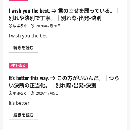
I wish you the best. ⇒ 君の幸せを願っている。｜
別れや決別で丁寧。｜別れ際・出発・決別
ゆぶろぐ
2026年7月28日
I wish you the bes
I
続きを読む
wish
you
the
best.
別れ・去る
⇒
君
の
It’s better this way. ⇒ この方がいいんだ。｜つら
幸
せ
い決断の正当化。｜別れ際・出発・決別
を
願
ゆぶろぐ
2026年7月5日
っ
て
It’s better
い
る。
｜
It’s
続きを読む
別
better
れ
this
や
way.
決