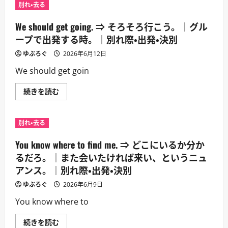
⇒
別
別れ・去る
こ
で
の
丁
方
We should get going. ⇒ そろそろ行こう。｜グル
寧。
が
｜
い
ープで出発する時。｜別れ際・出発・決別
別
い
れ
ん
ゆぶろぐ
際・
2026年6月12日
だ。
出
｜
発・
We should get goin
つ
決
ら
別
い
に
We
続きを読む
決
つ
should
断
い
get
の
て
going.
正
さ
⇒
当
別れ・去る
ら
そ
化。
に
ろ
｜
読
そ
You know where to find me. ⇒ どこにいるか分か
別
む
ろ
れ
行
るだろ。｜また会いたければ来い、というニュ
際・
こ
出
アンス。｜別れ際・出発・決別
う。
発・
｜
決
グ
ゆぶろぐ
2026年6月9日
別
ル
に
ー
You know where to
つ
プ
い
で
て
出
You
続きを読む
さ
発