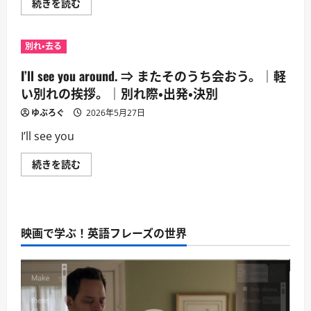
ュ
Take
続きを読む
の
ア
care
基
ン
of
本
ス。
yourself.
表
｜
⇒
現。
別れ・去る
別
元
｜
れ
気
別
際・
で
I’ll see you around. ⇒ またそのうち会おう。｜軽
れ
出
ね。
際・
発・
｜
い別れの挨拶。｜別れ際・出発・決別
出
決
相
発・
別
手
ゆぶろぐ
決
2026年5月27日
に
を
別
つ
気
に
I’ll see you
い
遣
つ
て
う
い
さ
別
て
I’ll
続きを読む
ら
れ。
さ
see
に
｜
ら
you
読
別
に
around.
む
れ
読
⇒
際・
む
ま
出
た
発・
映画で学ぶ！英語フレーズの世界
そ
決
の
別
う
に
ち
つ
会
い
お
て
う。
さ
｜
ら
軽