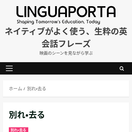
内
容
を
ス
ネイティブがよく使う、生粋の英
キ
会話フレーズ
ッ
プ
映画のシーンを見ながら学ぶ
メ
イ
ン
ホーム
別れ・去る
メ
ニ
ュ
別れ・去る
ー
別れ・去る