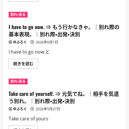
know
ら
す
where
に
る
to
読
時。
find
む
別れ・去る
｜
me.
別
⇒
れ
ど
I have to go now. ⇒ もう行かなきゃ。｜別れ際の
際・
こ
出
に
基本表現。｜別れ際・出発・決別
発・
い
決
る
ゆぶろぐ
2026年6月1日
別
か
に
分
I have to go now.と
つ
か
い
る
て
だ
I
続きを読む
さ
ろ。
have
ら
｜
to
に
ま
go
読
た
now.
む
会
別れ・去る
⇒
い
も
た
う
Take care of yourself. ⇒ 元気でね。｜相手を気遣
け
行
れ
か
う別れ。｜別れ際・出発・決別
ば
な
来
き
ゆぶろぐ
い、
2026年5月27日
ゃ。
と
｜
い
Take care of yours
別
う
れ
ニ
際