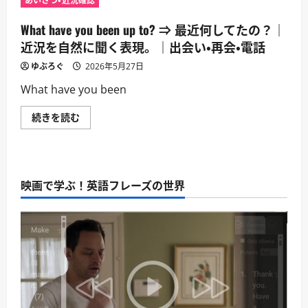
あいさつ・近況確認
を
⇒
つ
聞
来
い
く
ら
What have you been up to? ⇒ 最近何してたの？｜
て
定
れ
さ
番。
て
近況を自然に聞く表現。｜出会い・再会・電話
ら
｜
よ
に
出
か
読
ゆぶろぐ
2026年5月27日
会
っ
む
い・
た
What have you been
再
ね。
会・
｜
電
パ
What
続きを読む
話
ー
have
に
テ
you
つ
ィ
been
い
ー
up
て
や
to?
さ
会
⇒
ら
合
映画で学ぶ！英語フレーズの世界
最
に
で
近
読
の
何
む
歓
し
迎。
て
｜
た
出
の？
会
｜
い・
近
再
況
会・
を
電
自
話
然
に