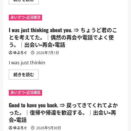
り
heard
の
a
相
lot
手
about
あいさつ・近況確認
へ
you.
の
⇒
定
あ
I was just thinking about you. ⇒ ちょうど君のこ
番。
な
｜
た
とを考えてた。｜偶然の再会や電話でよく使
出
の
会
う。｜出会い・再会・電話
噂
い・
は
再
よ
ゆぶろぐ
2026年7月1日
会・
く
電
聞
I was just thinkin
話
い
に
て
つ
い
I
続きを読む
い
ま
was
て
す。
just
さ
｜
thinking
ら
初
about
に
あいさつ・近況確認
対
you.
読
面
⇒
む
で
ち
Good to have you back. ⇒ 戻ってきてくれてよか
相
ょ
手
う
った。｜復帰や帰還を歓迎する。｜出会い・再
の
ど
評
会・電話
君
判
の
に
こ
ゆぶろぐ
2026年5月30日
触