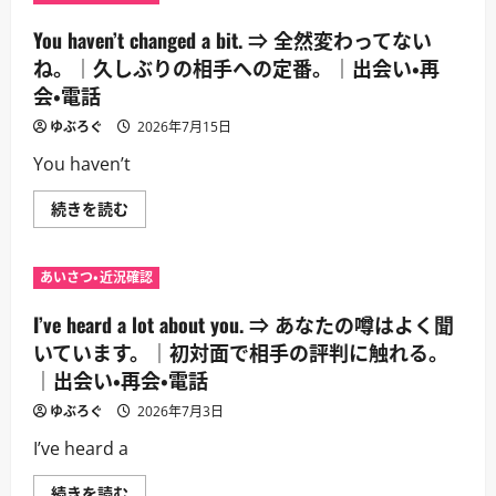
You haven’t changed a bit. ⇒ 全然変わってない
ね。｜久しぶりの相手への定番。｜出会い・再
会・電話
ゆぶろぐ
2026年7月15日
You haven’t
You
続きを読む
haven’t
changed
a
bit.
あいさつ・近況確認
⇒
全
然
I’ve heard a lot about you. ⇒ あなたの噂はよく聞
変
わ
いています。｜初対面で相手の評判に触れる。
っ
｜出会い・再会・電話
て
な
い
ゆぶろぐ
2026年7月3日
ね。
｜
I’ve heard a
久
し
ぶ
I’ve
続きを読む