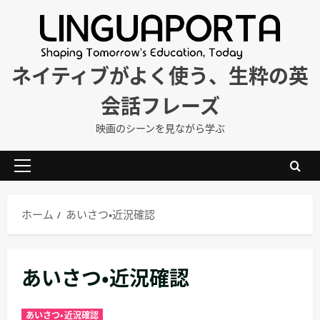
内
容
を
ス
ネイティブがよく使う、生粋の英
キ
会話フレーズ
ッ
プ
映画のシーンを見ながら学ぶ
メ
イ
ン
ホーム
あいさつ・近況確認
メ
ニ
ュ
あいさつ・近況確認
ー
あいさつ・近況確認