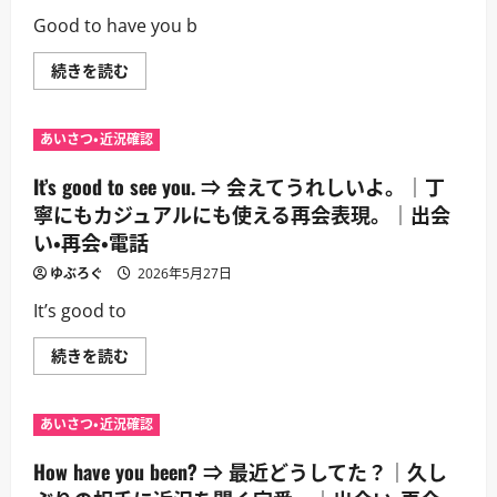
と
れ
を
Good to have you b
る。
考
｜
え
出
て
Good
続きを読む
会
た。
to
い・
｜
have
再
偶
you
会・
然
back.
電
あいさつ・近況確認
の
⇒
話
再
戻
に
会
っ
It’s good to see you. ⇒ 会えてうれしいよ。｜丁
つ
や
て
い
電
き
寧にもカジュアルにも使える再会表現。｜出会
て
話
て
さ
で
い・再会・電話
く
ら
よ
れ
に
く
て
ゆぶろぐ
2026年5月27日
読
使
よ
む
う。
か
It’s good to
｜
っ
出
た。
会
｜
It’s
続きを読む
い・
復
good
再
帰
to
会・
や
see
電
帰
you.
話
あいさつ・近況確認
還
⇒
に
を
会
つ
歓
え
How have you been? ⇒ 最近どうしてた？｜久し
い
迎
て
て
す
う