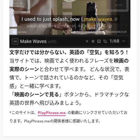
に
つ
聞
い
く
て
表
さ
現。
ら
｜
に
出
読
会
む
い・
再
会・
電
文字だけでは分からない、英語の「空気」を知ろう！
話
に
当サイトでは、映画でよく使われるフレーズを
映画の
つ
い
実際のシーン
と合わせて学べます。 どんな状況で、表
て
さ
情で、トーンで話されているのかなど、その「空気
ら
に
感」と一緒に学べます。
読
む
「
映画のシーンで見る
」ボタンから、ドラマチックな
英語の世界へ飛び込みましょう。
*このサイトは、
PlayPhrase.me
. の動画にリンクさせていただいてお
ります。PlayPhrase.meの関係者様に感謝いたします。