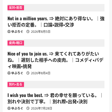
反対・拒否
Not in a million years. ⇒ 絶対にあり得ない。｜強
い拒否の定番。｜口論・説得・交渉
ゆぶろぐ
2026年8月5日
皮肉・軽口
Nice of you to join us. ⇒ 来てくれてありがたい
ね。｜遅刻した相手への皮肉。｜コメディ・バデ
ィ映画・挑発
ゆぶろぐ
2026年8月4日
別れ・去る
I wish you the best. ⇒ 君の幸せを願っている。｜
別れや決別で丁寧。｜別れ際・出発・決別
ゆぶろぐ
2026年7月28日