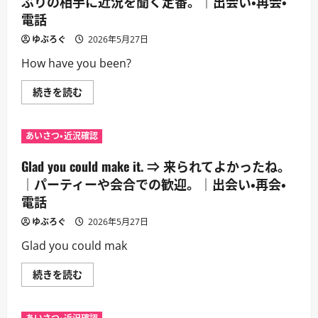
ぶりの相手に近況を聞く定番。｜出会い・再会・
さ
る。
れ
ら
｜
電話
し
に
出
い
読
会
よ。
ゆぶろぐ
2026年5月27日
む
い・
｜
再
丁
How have you been?
会・
寧
電
に
話
も
How
続きを読む
に
カ
have
つ
ジ
you
い
ュ
been?
て
ア
⇒
さ
あいさつ・近況確認
ル
最
ら
に
近
に
も
ど
Glad you could make it. ⇒ 来られてよかったね。
読
使
う
む
え
し
｜パーティーや会合での歓迎。｜出会い・再会・
る
て
再
電話
た？
会
｜
表
久
ゆぶろぐ
2026年5月27日
現。
し
｜
ぶ
Glad you could mak
出
り
会
の
い・
相
Glad
続きを読む
再
手
you
会・
に
could
電
近
make
話
況
it.
に